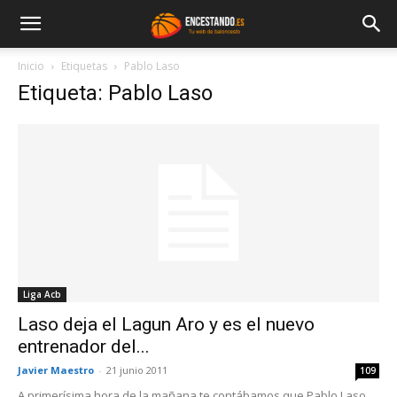
Inicio
Etiquetas
Pablo Laso
Etiqueta: Pablo Laso
Liga Acb
Laso deja el Lagun Aro y es el nuevo
entrenador del...
Javier Maestro
-
21 junio 2011
109
A primerísima hora de la mañana te contábamos que Pablo Laso