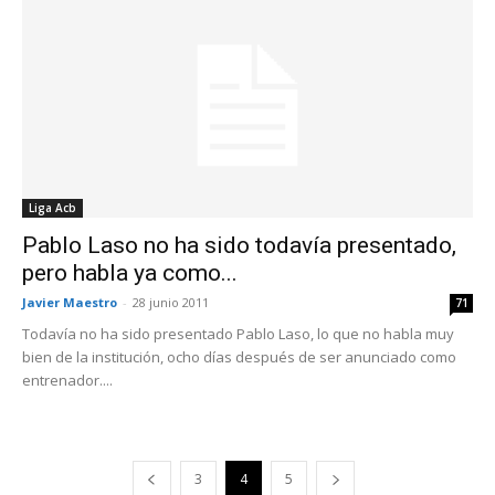
Liga Acb
Pablo Laso no ha sido todavía presentado,
pero habla ya como...
Javier Maestro
-
28 junio 2011
71
Todavía no ha sido presentado Pablo Laso, lo que no habla muy
bien de la institución, ocho días después de ser anunciado como
entrenador....
3
4
5