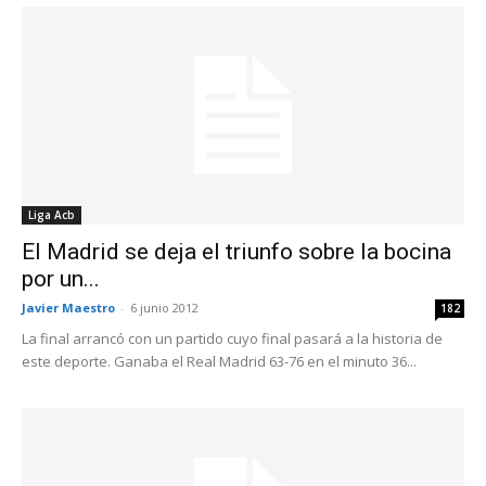
Liga Acb
El Madrid se deja el triunfo sobre la bocina
por un...
Javier Maestro
-
6 junio 2012
182
La final arrancó con un partido cuyo final pasará a la historia de
este deporte. Ganaba el Real Madrid 63-76 en el minuto 36...