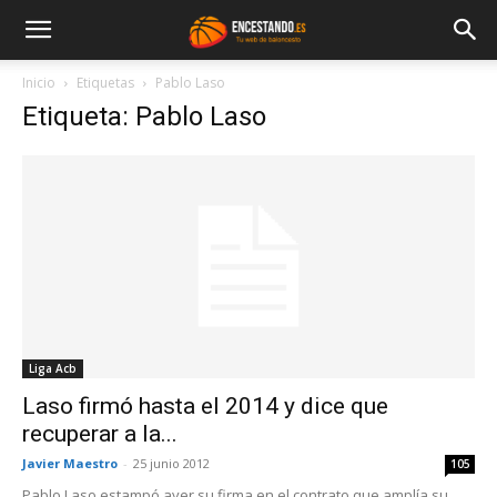
Inicio
Etiquetas
Pablo Laso
Etiqueta: Pablo Laso
Liga Acb
Laso firmó hasta el 2014 y dice que
recuperar a la...
Javier Maestro
-
25 junio 2012
105
Pablo Laso estampó ayer su firma en el contrato que amplía su