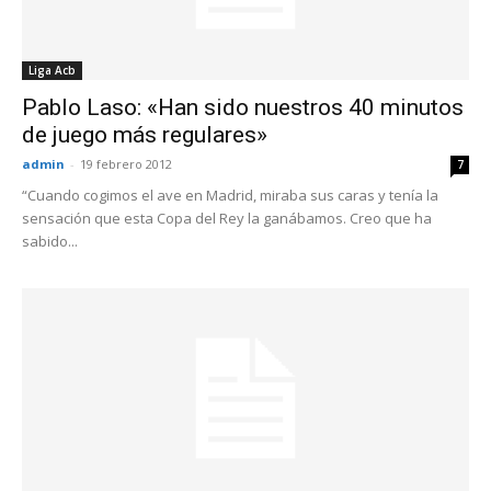
Liga Acb
Pablo Laso: «Han sido nuestros 40 minutos
de juego más regulares»
admin
-
19 febrero 2012
7
“Cuando cogimos el ave en Madrid, miraba sus caras y tenía la
sensación que esta Copa del Rey la ganábamos. Creo que ha
sabido...