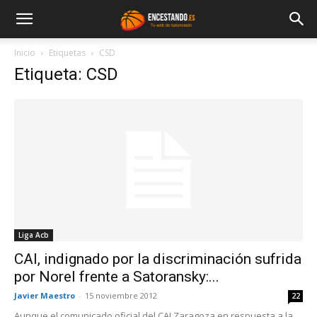
Inicio
Etiquetas
CSD
Etiqueta: CSD
Liga Acb
CAI, indignado por la discriminación sufrida
por Norel frente a Satoransky:...
Javier Maestro
-
15 noviembre 2012
22
Aunque el comunicado oficial del CAI Zaragoza en respuesta a la