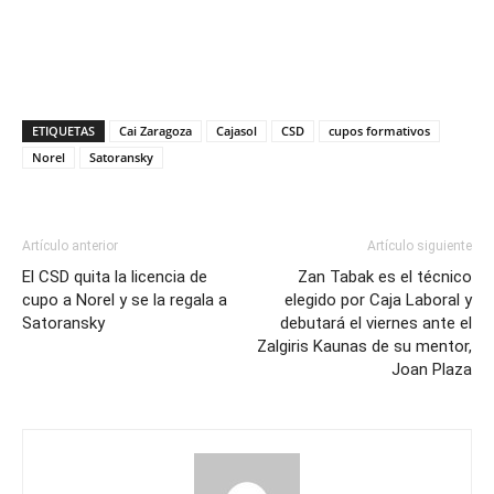
ETIQUETAS
Cai Zaragoza
Cajasol
CSD
cupos formativos
Norel
Satoransky
Artículo anterior
Artículo siguiente
El CSD quita la licencia de
Zan Tabak es el técnico
cupo a Norel y se la regala a
elegido por Caja Laboral y
Satoransky
debutará el viernes ante el
Zalgiris Kaunas de su mentor,
Joan Plaza