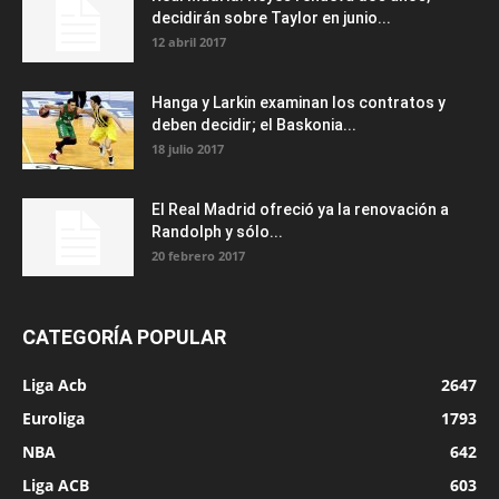
decidirán sobre Taylor en junio...
12 abril 2017
Hanga y Larkin examinan los contratos y
deben decidir; el Baskonia...
18 julio 2017
El Real Madrid ofreció ya la renovación a
Randolph y sólo...
20 febrero 2017
CATEGORÍA POPULAR
Liga Acb
2647
Euroliga
1793
NBA
642
Liga ACB
603