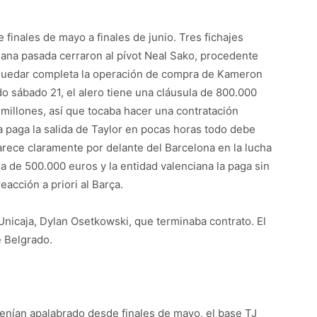
 finales de mayo a finales de junio. Tres fichajes
emana pasada cerraron al pívot Neal Sako, procedente
e quedar completa la operación de compra de Kameron
o sábado 21, el alero tiene una cláusula de 800.000
 millones, así que tocaba hacer una contratación
ja paga la salida de Taylor en pocas horas todo debe
rece claramente por delante del Barcelona en la lucha
la de 500.000 euros y la entidad valenciana la paga sin
eacción a priori al Barça.
l Unicaja, Dylan Osetkowski, que terminaba contrato. El
e Belgrado.
 tenían apalabrado desde finales de mayo, el base TJ