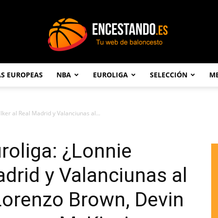
AS EUROPEAS
NBA
EUROLIGA
SELECCIÓN
ME
Encestando.es
ker al Real Madrid y Valanciunas al...
roliga: ¿Lonnie
adrid y Valanciunas al
Lorenzo Brown, Devin