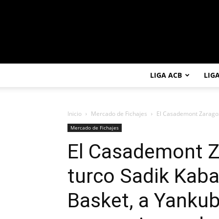
LIGA ACB
LIG
Inicio
Mercado de Fichajes
El Casademont Zaragoza 
Mercado de Fichajes
El Casademont Za
turco Sadik Kaba
Basket, a Yanku