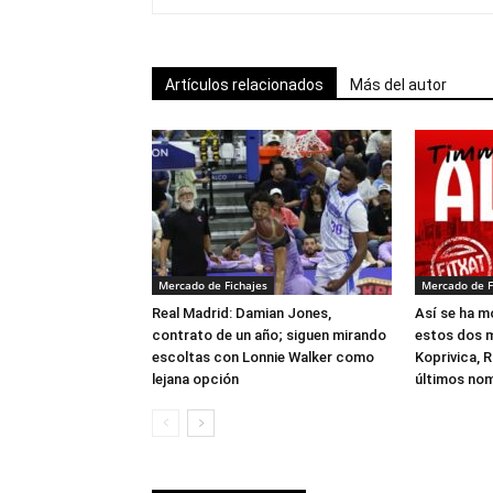
Artículos relacionados
Más del autor
Mercado de Fichajes
Mercado de F
Real Madrid: Damian Jones,
Así se ha m
contrato de un año; siguen mirando
estos dos 
escoltas con Lonnie Walker como
Koprivica, 
lejana opción
últimos nom