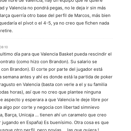
de libre de Valencia, hay un equipo que le quiere
ad y Valencia no pondrá pegas, no le deja ir sin más
Barça querría otro base del perfil de Marcos, más bien
quedaría el pívot o el 4-5, ya no creo que fichen nada
retire.
 08:10
l ultimo día para que Valencia Basket pueda rescindir el
contrato (como hizo con Brandon). Su salario se
con Brandon). El corte por parte del jugador está
a semana antes y ahí es donde está la partida de poker
ragusto en Valencia (basta con verle a el y su familia
todas horas), así que no creo que plantee ninguna
e aspecto y esperara a que Valencia le deje libre por
a algo por corte y negocia con libertad simnievo
ia, Barça, Unicaja … tienen ahí un caramelo que creo
r jugando en España) Es buenísimo. Otra cosa es que
sque otro perfil, pero novias … las que quiera !