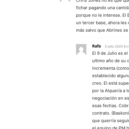
Chris Jones no es que que
fichar pagando una cantid
porque no le interese. El 
un tercer base, ahora les 
más salvo que Abrines se 
Rafa
5 julio 2025 En
El 9 de Julio es e
ultimo año de su 
incrementa (como 
establecido algun
creo. El está supe
por la Alquería a 
negociación en es
esas fechas. Cobr
contrato. (Baskon
que querría segui
el equipo de PM bu