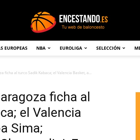
AS EUROPEAS
NBA
EUROLIGA
SELECCIÓN
ME
Encestando.es
ficha al turco Sadik Kabaca; el Valencia Basket, a...
ragoza ficha al
ca; el Valencia
ba Sima;