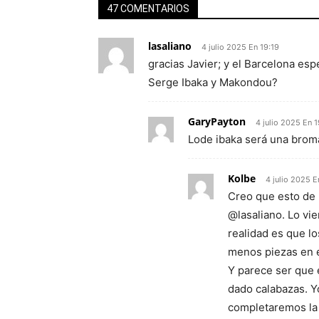
47 COMENTARIOS
lasaliano
4 julio 2025 En 19:19
gracias Javier; y el Barcelona esp
Serge Ibaka y Makondou?
GaryPayton
4 julio 2025 En 
Lode ibaka será una bro
Kolbe
4 julio 2025 E
Creo que esto de 
@lasaliano. Lo vi
realidad es que l
menos piezas en el
Y parece ser que
dado calabazas. Y
completaremos la 