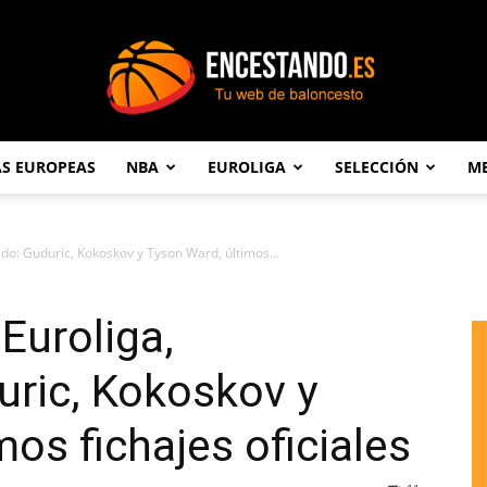
AS EUROPEAS
NBA
EUROLIGA
SELECCIÓN
ME
Encestando.es
ado: Guduric, Kokoskov y Tyson Ward, últimos...
Euroliga,
uric, Kokoskov y
os fichajes oficiales