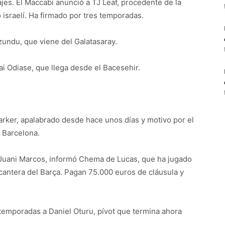
ajes. El Maccabi anunció a TJ Leaf, procedente de la
o israelí. Ha firmado por tres temporadas.
Izundu, que viene del Galatasaray.
ai Odiase, que llega desde el Bacesehir.
i Parker, apalabrado desde hace unos días y motivo por el
 Barcelona.
e Juani Marcos, informó Chema de Lucas, que ha jugado
cantera del Barça. Pagan 75.000 euros de cláusula y
temporadas a Daniel Oturu, pívot que termina ahora