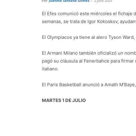
Por
Juanma Santana Gómez
-
2 julio 2025
El Efes comunicó este miércoles el fichaje
semanas, se trata de Igor Kokoskov, ayudant
El Olympiacos ya tiene al alero Tyson Ward,
El Armani Milano también oficializó un no
pagó su cláusula al Fenerbahce para firmar 
italiano.
El Paris Basketball anunció a Amath M’Bay
MARTES 1 DE JULIO