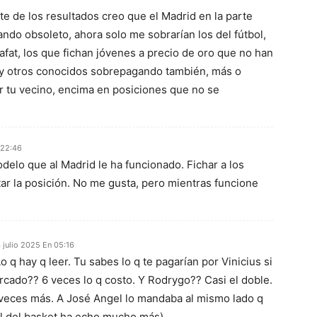
 de los resultados creo que el Madrid en la parte
ndo obsoleto, ahora solo me sobrarían los del fútbol,
fat, los que fichan jóvenes a precio de oro que no han
y otros conocidos sobrepagando también, más o
r tu vecino, encima en posiciones que no se
 22:46
delo que al Madrid le ha funcionado. Fichar a los
ar la posición. No me gusta, pero mientras funcione
 julio 2025 En 05:16
o q hay q leer. Tu sabes lo q te pagarían por Vinicius si
rcado?? 6 veces lo q costo. Y Rodrygo?? Casi el doble.
veces más. A José Angel lo mandaba al mismo lado q
El del basket ha echo mucho más)