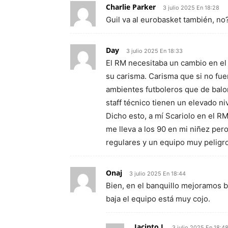
Charlie Parker
3 julio 2025 En 18:28
Guil va al eurobasket también, no
Day
3 julio 2025 En 18:33
El RM necesitaba un cambio en el
su carisma. Carisma que si no fuer
ambientes futboleros que de balo
staff técnico tienen un elevado niv
Dicho esto, a mí Scariolo en el RM
me lleva a los 90 en mi niñez per
regulares y un equipo muy peligro
Onaj
3 julio 2025 En 18:44
Bien, en el banquillo mejoramos ba
baja el equipo está muy cojo.
Jacinto L
3 julio 2025 En 18:4