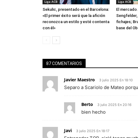
Liga ACB
Liga ACB
Sekulic, presentado en el Barcelona:
El mercado 
«El primer éxito será que la afición
Sengfelder, 
reconozca un estilo y esté contenta
fichajes; B
con él»
base del Ob
87 COMENTARIOS
Javier Maestro
3 julio 2025 En 18:10
Separo a Scariolo de Mateo porqu
Berto
3 julio 2025 En 20:16
bien hecho
Javi
3 julio 2025 En 18:17