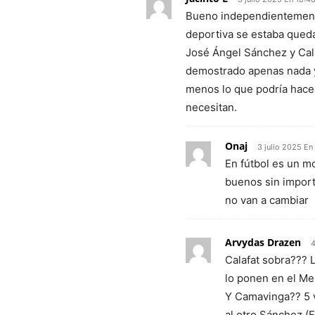
Bueno independientemente
deportiva se estaba queda
José Ángel Sánchez y Cala
demostrado apenas nada 
menos lo que podría hace
necesitan.
Onaj
3 julio 2025 En
En fútbol es un mo
buenos sin import
no van a cambiar
Arvydas Drazen
4
Calafat sobra??? L
lo ponen en el Me
Y Camavinga?? 5 
al otro Sánchez (