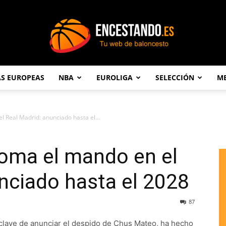
AS EUROPEAS
NBA
EUROLIGA
SELECCIÓN
ME
Encestando.es
l Real Madrid: anunciado hasta el...
toma el mando en el
nciado hasta el 2028
87
l clave de anunciar el despido de Chus Mateo, ha hecho