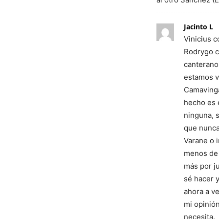
Jacinto L
Vinicius c
Rodrygo co
canterano
estamos v
Camavinga
hecho es 
ninguna, s
que nunca
Varane o 
menos de 
más por ju
sé hacer y
ahora a v
mi opinió
necesita.