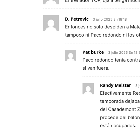
Entrenador TOP, ojalá tenga mu
D. Petrovic
3 julio 2025 En 18:18
Entonces no solo despiden a Mateo
tampoco ni Paco redondo ni los o
Pat burke
3 julio 2025 En 18:
Paco redondo tenía contra
si van fuera.
Randy Meister
3 
Efectivamente Red
temporada dejaba 
del Casademont Z
procede del balon
están ocupados.