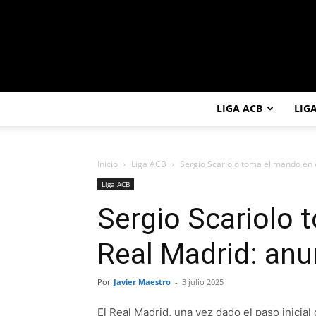
LIGA ACB
LIG
Inicio
Liga ACB
Sergio Scariolo toma el mando en e
Liga ACB
Sergio Scariolo 
Real Madrid: anu
Por
Javier Maestro
-
3 julio 2025
El Real Madrid, una vez dado el paso inicia