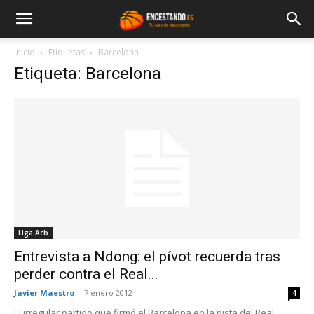
Inicio
Etiquetas
Barcelona
Etiqueta: Barcelona
Liga Acb
Entrevista a Ndong: el pívot recuerda tras
perder contra el Real...
Javier Maestro
-
7 enero 2012
4
El irregular partido que firmó el Barcelona en la pista del Real