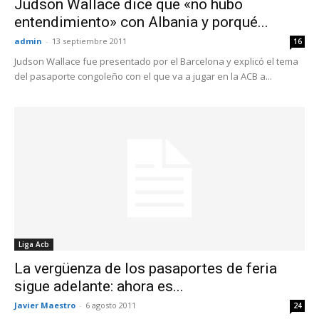
Judson Wallace dice que «no hubo
entendimiento» con Albania y porqué...
admin
-
13 septiembre 2011
16
Judson Wallace fue presentado por el Barcelona y explicó el tema
del pasaporte congoleño con el que va a jugar en la ACB a...
Liga Acb
La vergüenza de los pasaportes de feria
sigue adelante: ahora es...
Javier Maestro
-
6 agosto 2011
24