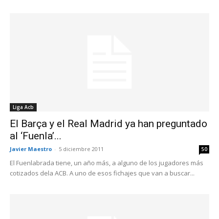
Liga Acb
El Barça y el Real Madrid ya han preguntado
al ‘Fuenla’...
Javier Maestro
-
5 diciembre 2011
50
El Fuenlabrada tiene, un año más, a alguno de los jugadores más
cotizados dela ACB. A uno de esos fichajes que van a buscar...