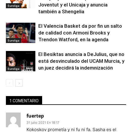
Joventut y el Unicaja y anuncia
Euroliga
también a Shengelia
El Valencia Basket da por fin un salto
de calidad con Armoni Brooks y
Trendon Watford, en la agenda
Euroliga
El Besiktas anuncia a DeJulius, que no
está desvinculado del UCAM Murcia, y
un juez decidirá la indemnización
Euroliga
1 COMENTARIO
fuertep
31 julio 2021 En 18:17
Kokoskov prometía y ni fu ni fa. Sasha es el