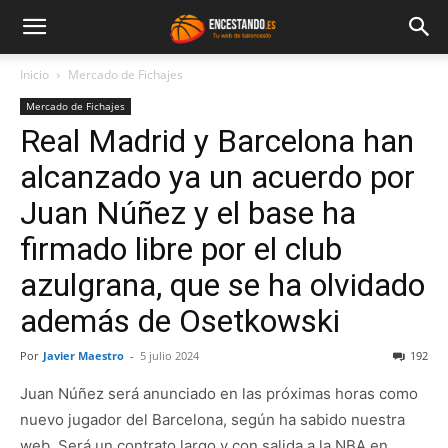
Inicio
Mercado de Fichajes
Mercado de Fichajes
Real Madrid y Barcelona han
alcanzado ya un acuerdo por
Juan Núñez y el base ha
firmado libre por el club
azulgrana, que se ha olvidado
además de Osetkowski
Por
Javier Maestro
-
5 julio 2024
192
Juan Núñez será anunciado en las próximas horas como
nuevo jugador del Barcelona, según ha sabido nuestra
web. Será un contrato largo y con salida a la NBA en