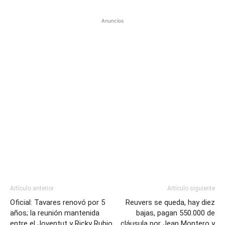
Anuncios
Artículo anterior
Artículo siguiente
Oficial: Tavares renovó por 5
Reuvers se queda, hay diez
años; la reunión mantenida
bajas, pagan 550.000 de
entre el Joventut y Ricky Rubio
cláusula por Jean Montero y