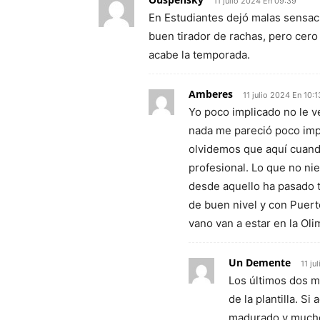
11 julio 2024 En 09:39
En Estudiantes dejó malas sensac
buen tirador de rachas, pero cero
acabe la temporada.
Amberes
11 julio 2024 En 10:1
Yo poco implicado no le v
nada me pareció poco impl
olvidemos que aquí cuand
profesional. Lo que no ni
desde aquello ha pasado 
de buen nivel y con Puert
vano van a estar en la Olim
Un Demente
11 ju
Los últimos dos m
de la plantilla. S
madurado y mucho