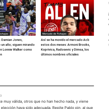
ichajes
Mercado de Fichajes
: Damian Jones,
Así se ha movido el mercado Acb
 un año; siguen mirando
estos dos meses: Armoni Brooks,
on Lonnie Walker como
Koprivica, Radosevic y Dimsa, los
ón
últimos nombres oficiales
03
te muy válida, otros que no han hecho nada, y viene
elección haya sido adecuada. Repite Pablo pin, al que