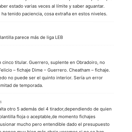
ber estado varias veces al límite y saber aguantar.
 ha tenido paciencia, cosa extraña en estos niveles.
lantilla parece más de liga LEB
 cinco titular. Guerrero, suplente en Obradoiro, no
 Felicio – fichaje Dime – Guerrero. Cheatham – fichaje.
edo no puede ser el quinto interior. Sería un error
 mitad de temporada.
06
falta otro 5 además del 4 tirador,dependiendo de quien
lantilla floja o aceptable,de momento fichajes
usionar mucho pero entendible dado el presupuesto
le ponen muy bien más abajo,veremos si no se han