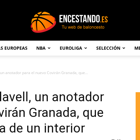
AS EUROPEAS
NBA
EUROLIGA
SELECCIÓN
ME
Encestando.es
, un anotador para el nuevo Covirán Granada, que...
lavell, un anotador
virán Granada, que
a de un interior