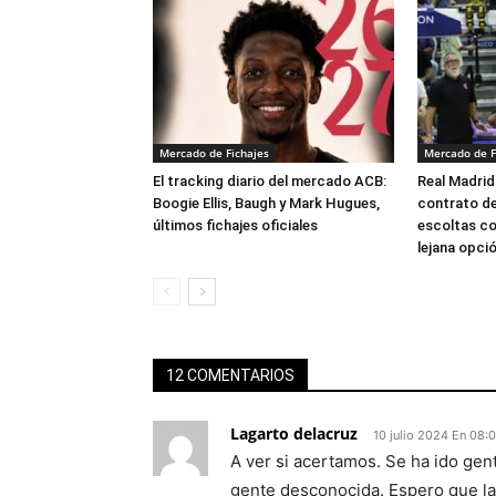
Mercado de Fichajes
Mercado de F
El tracking diario del mercado ACB:
Real Madrid
Boogie Ellis, Baugh y Mark Hugues,
contrato de
últimos fichajes oficiales
escoltas c
lejana opci
12 COMENTARIOS
Lagarto delacruz
10 julio 2024 En 08:
A ver si acertamos. Se ha ido gen
gente desconocida. Espero que la 