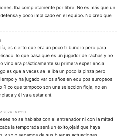
iones. Iba completamente por libre. No es más que un
 defensa y poco implicado en el equipo. No creo que
3
eía, es cierto que era un poco tribunero pero para
icado, lo que pasa que es un jugador de rachas y no
o vino era prácticamente su primera experiencia
ego es que a veces se le iba un poco la pinza pero
tiempo y ha jugado varios años en equipos europeos
o Rico que tampoco son una selección floja, no en
piada y él va a estar ahí.
lio 2024 En 12:10
eses no se hablaba con el entrenador ni con la mitad
i acaba la temporada será un éxito,ojalá que haya
 ,y solo sepamos de sus buenas actuaciones.