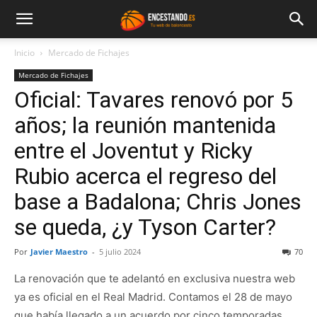
Inicio
Mercado de Fichajes
Mercado de Fichajes
Oficial: Tavares renovó por 5
años; la reunión mantenida
entre el Joventut y Ricky
Rubio acerca el regreso del
base a Badalona; Chris Jones
se queda, ¿y Tyson Carter?
Por
Javier Maestro
-
5 julio 2024
70
La renovación que te adelantó en exclusiva nuestra web
ya es oficial en el Real Madrid. Contamos el 28 de mayo
que había llegado a un acuerdo por cinco temporadas