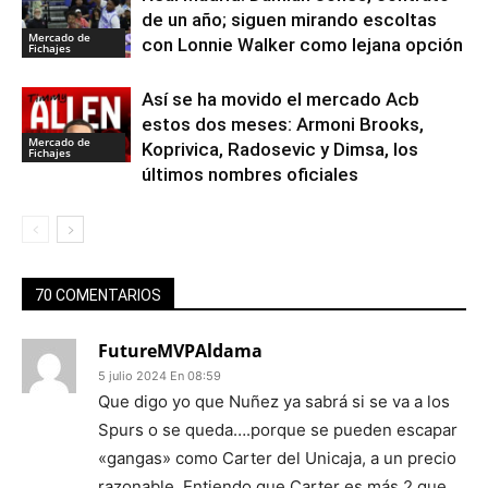
de un año; siguen mirando escoltas
Mercado de
con Lonnie Walker como lejana opción
Fichajes
Así se ha movido el mercado Acb
estos dos meses: Armoni Brooks,
Mercado de
Koprivica, Radosevic y Dimsa, los
Fichajes
últimos nombres oficiales
70 COMENTARIOS
FutureMVPAldama
5 julio 2024 En 08:59
Que digo yo que Nuñez ya sabrá si se va a los
Spurs o se queda….porque se pueden escapar
«gangas» como Carter del Unicaja, a un precio
razonable. Entiendo que Carter es más 2 que