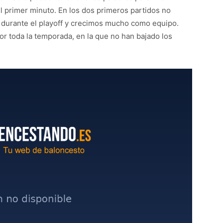
l primer minuto. En los dos primeros partidos no
durante el playoff y crecimos mucho como equipo.
or toda la temporada, en la que no han bajado los