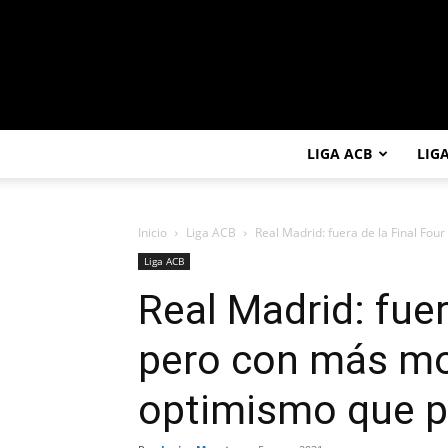
LIGA ACB
LIG
Inicio
Liga ACB
Real Madrid: fuera de la Final Fou
Liga ACB
Real Madrid: fuer
pero con más mot
optimismo que p