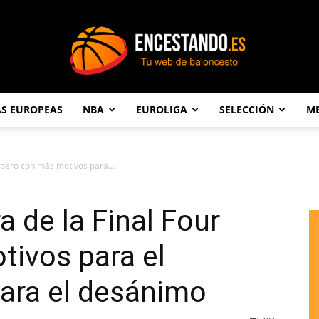
AS EUROPEAS
NBA
EUROLIGA
SELECCIÓN
ME
Encestando.es
r pero con más motivos para...
a de la Final Four
ivos para el
ara el desánimo