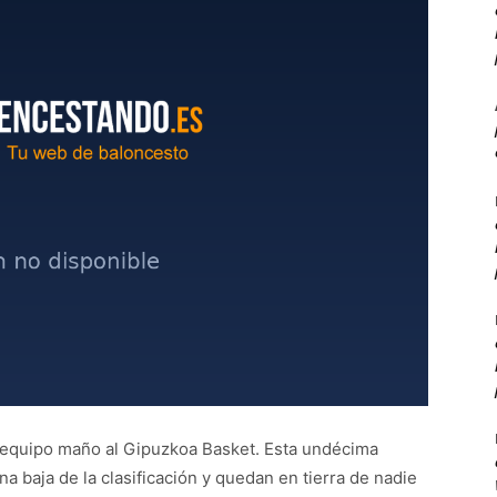
el equipo maño al Gipuzkoa Basket. Esta undécima
ona baja de la clasificación y quedan en tierra de nadie