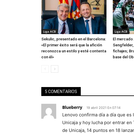
Liga ACB
Liga ACB
Sekulic, presentado en el Barcelona:
El mercado 
«El primer éxito será que la afición
Sengfelder, 
reconozca un estilo y esté contenta
fichajes; B
con él»
base del Ob
5 COMENTARIOS
Blueberry
19 abril 2021 En 07:14
Lenovo confirma día a día que es la
Unicaja y hoy lucha por entrar en 
de Unicaja, 14 puntos en 18 lanza