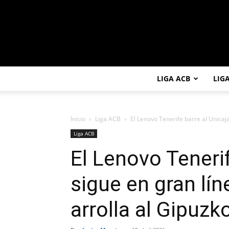
LIGA ACB
LIG
Inicio
Liga ACB
El Lenovo Tenerife barre al Unicaja 
Liga ACB
El Lenovo Tenerif
sigue en gran lín
arrolla al Gipuz