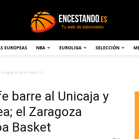
AS EUROPEAS
NBA
EUROLIGA
SELECCIÓN
ME
Encestando.es
y sigue en gran línea; el...
e barre al Unicaja y
ea; el Zaragoza
koa Basket