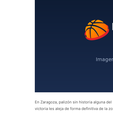
En Zaragoza, palizón sin historia alguna d
victoria les aleja de forma definitiva de la z