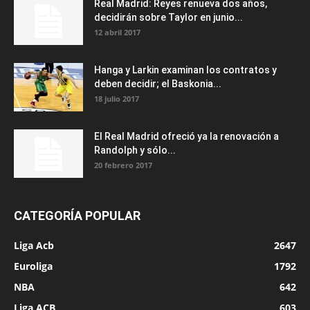
Real Madrid: Reyes renueva dos años,
decidirán sobre Taylor en junio...
12 abril 2017
Hanga y Larkin examinan los contratos y
deben decidir; el Baskonia...
18 julio 2017
El Real Madrid ofreció ya la renovación a
Randolph y sólo...
20 febrero 2017
CATEGORÍA POPULAR
Liga Acb
2647
Euroliga
1792
NBA
642
Liga ACB
603