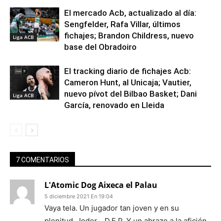
El mercado Acb, actualizado al día:
Sengfelder, Rafa Villar, últimos
fichajes; Brandon Childress, nuevo
Liga ACB
base del Obradoiro
El tracking diario de fichajes Acb:
Cameron Hunt, al Unicaja; Vautier,
nuevo pívot del Bilbao Basket; Dani
Liga ACB
García, renovado en Lleida
7 COMENTARIOS
L'Atomic Dog Aixeca el Palau
5 diciembre 2021 En 19:04
Vaya tela. Un jugador tan joven y en su
plenitud. Joder… D.E.P. Y un abrazo a la afición