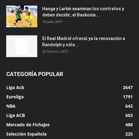
Hanga y Larkin examinan los contratos y
deben decidir; el Baskonia...
18 julio 2017
El Real Madrid ofreció ya la renovación a
Randolph y sólo...
20 febrero 2017
CATEGORÍA POPULAR
Liga Acb
2647
Euroliga
1791
NBA
642
Liga ACB
603
Mercado de Fichajes
488
Selección Española
225