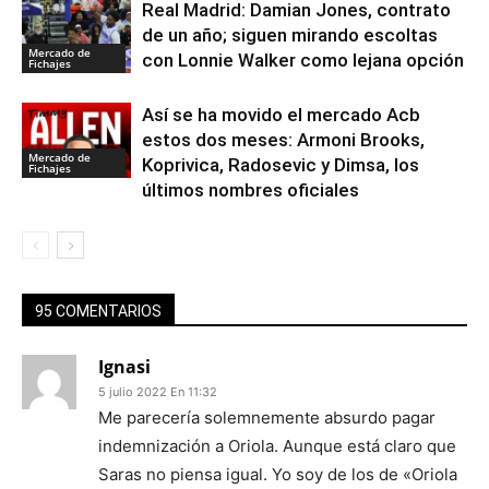
Real Madrid: Damian Jones, contrato
de un año; siguen mirando escoltas
Mercado de
con Lonnie Walker como lejana opción
Fichajes
Así se ha movido el mercado Acb
estos dos meses: Armoni Brooks,
Mercado de
Koprivica, Radosevic y Dimsa, los
Fichajes
últimos nombres oficiales
95 COMENTARIOS
Ignasi
5 julio 2022 En 11:32
Me parecería solemnemente absurdo pagar
indemnización a Oriola. Aunque está claro que
Saras no piensa igual. Yo soy de los de «Oriola