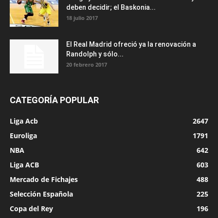
deben decidir; el Baskonia...
18 julio 2017
El Real Madrid ofreció ya la renovación a
Randolph y sólo...
20 febrero 2017
CATEGORÍA POPULAR
Liga Acb
2647
Euroliga
1791
NBA
642
Liga ACB
603
Mercado de Fichajes
488
Selección Española
225
Copa del Rey
196