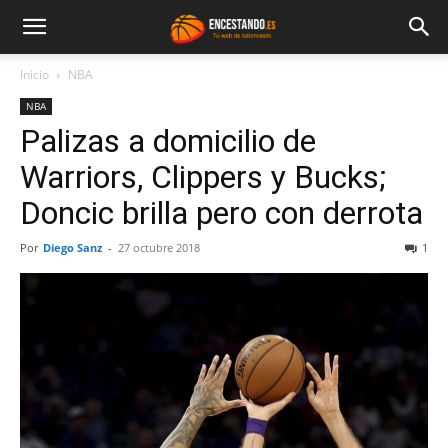
Inicio
NBA
NBA
Palizas a domicilio de
Warriors, Clippers y Bucks;
Doncic brilla pero con derrota
Por
Diego Sanz
-
27 octubre 2018
1