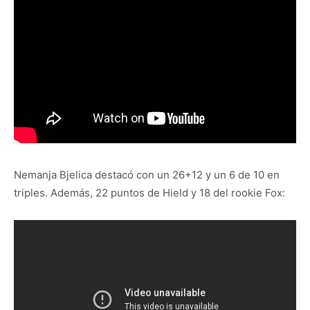
Nemanja Bjelica destacó con un 26+12 y un 6 de 10 en
triples. Además, 22 puntos de Hield y 18 del rookie Fox: