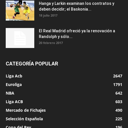
Hanga y Larkin examinan los contratos y
deben decidir; el Baskonia...
18 julio 2017
El Real Madrid ofreció ya la renovación a
Randolph y sólo...
20 febrero 2017
CATEGORÍA POPULAR
Liga Acb
2647
Euroliga
1791
NBA
642
Liga ACB
603
Mercado de Fichajes
490
Selección Española
225
Copa del Rey
196