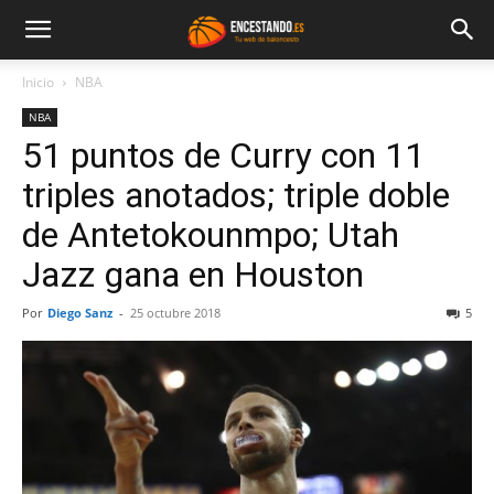
Inicio
NBA
NBA
51 puntos de Curry con 11
triples anotados; triple doble
de Antetokounmpo; Utah
Jazz gana en Houston
Por
Diego Sanz
-
25 octubre 2018
5