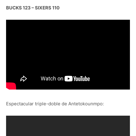
BUCKS 123 – SIXERS 110
Espectacular triple-doble de Antetokounmpo: