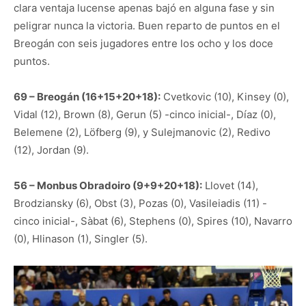
clara ventaja lucense apenas bajó en alguna fase y sin
peligrar nunca la victoria. Buen reparto de puntos en el
Breogán con seis jugadores entre los ocho y los doce
puntos.
69 – Breogán (16+15+20+18):
Cvetkovic (10), Kinsey (0),
Vidal (12), Brown (8), Gerun (5) -cinco inicial-, Díaz (0),
Belemene (2), Löfberg (9), y Sulejmanovic (2), Redivo
(12), Jordan (9).
56 – Monbus Obradoiro (9+9+20+18):
Llovet (14),
Brodziansky (6), Obst (3), Pozas (0), Vasileiadis (11) -
cinco inicial-, Sàbat (6), Stephens (0), Spires (10), Navarro
(0), Hlinason (1), Singler (5).