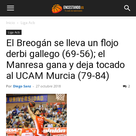
Inicio
Liga Acb
Liga Acb
El Breogán se lleva un flojo
derbi gallego (69-56); el
Manresa gana y deja tocado
al UCAM Murcia (79-84)
Por
Diego Sanz
-
27 octubre 2018
2