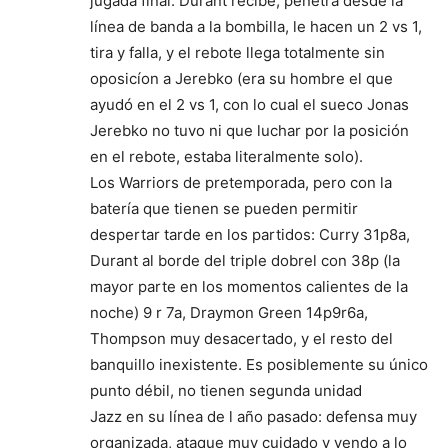
jugada final: Durant recibe, penetra desde la
línea de banda a la bombilla, le hacen un 2 vs 1,
tira y falla, y el rebote llega totalmente sin
oposicíon a Jerebko (era su hombre el que
ayudó en el 2 vs 1, con lo cual el sueco Jonas
Jerebko no tuvo ni que luchar por la posición
en el rebote, estaba literalmente solo).
Los Warriors de pretemporada, pero con la
batería que tienen se pueden permitir
despertar tarde en los partidos: Curry 31p8a,
Durant al borde del triple dobrel con 38p (la
mayor parte en los momentos calientes de la
noche) 9 r 7a, Draymon Green 14p9r6a,
Thompson muy desacertado, y el resto del
banquillo inexistente. Es posiblemente su único
punto débil, no tienen segunda unidad
Jazz en su línea de l año pasado: defensa muy
organizada, ataque muy cuidado y yendo a lo