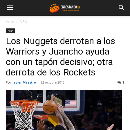
Inicio
NBA
NBA
Los Nuggets derrotan a los
Warriors y Juancho ayuda
con un tapón decisivo; otra
derrota de los Rockets
Por
Javier Maestro
-
22 octubre 2018
1