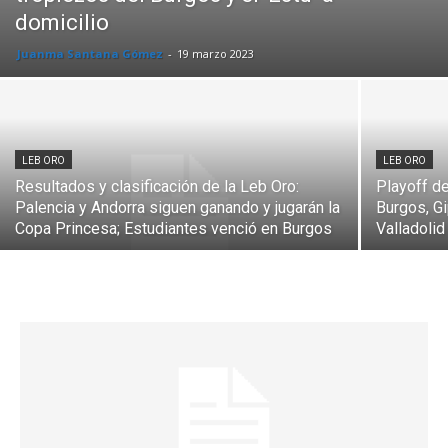
domicilio
Juanma Santana Gómez
-
19 marzo 2023
LEB ORO
LEB ORO
Resultados y clasificación de la Leb Oro:
Playoff d
Palencia y Andorra siguen ganando y jugarán la
Burgos, G
Copa Princesa; Estudiantes venció en Burgos
Valladolid