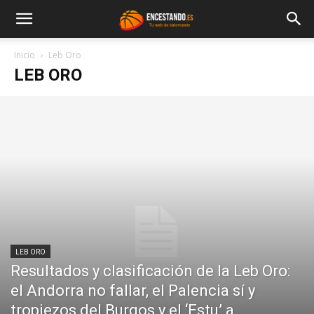
Inicio
Leb Oro
LEB ORO
LEB ORO
Resultados y clasificación de la Leb Oro:
el Andorra no fallar, el Palencia sí y
tropiezos del Burgos y el ‘Estu’ a