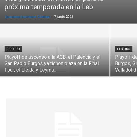
próxima temporada en la Leb
Juanma Santana Gómez
-
7 junio 2023
LEB ORO
LEB ORO
Playoff de ascenso a la ACB: el Palencia y el
Playoff d
San Pablo Burgos ya tienen plaza en la Final
Burgos, G
Four; el Lleida y Leyma...
Valladolid