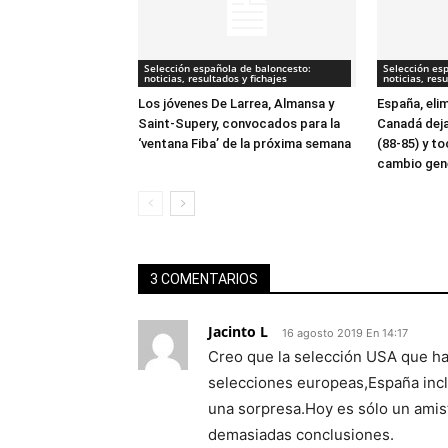
Selección española de baloncesto:
Selección es
noticias, resultados y fichajes
noticias, resu
Los jóvenes De Larrea, Almansa y
España, eli
Saint-Supery, convocados para la
Canadá dej
‘ventana Fiba’ de la próxima semana
(88-85) y to
cambio gen
3 COMENTARIOS
Jacinto L
16 agosto 2019 En 14:17
Creo que la selección USA que ha
selecciones europeas,España incl
una sorpresa.Hoy es sólo un amis
demasiadas conclusiones.