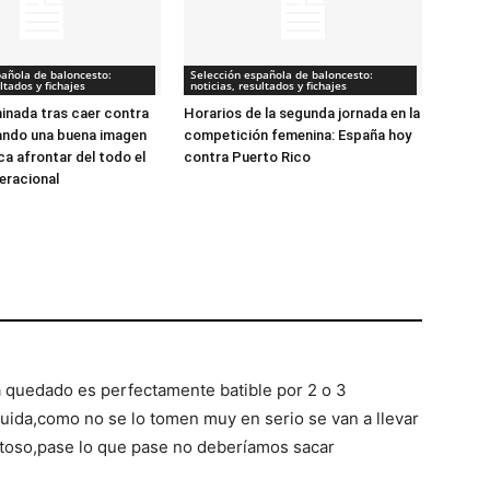
pañola de baloncesto:
Selección española de baloncesto:
ltados y fichajes
noticias, resultados y fichajes
minada tras caer contra
Horarios de la segunda jornada en la
ando una buena imagen
competición femenina: España hoy
ca afrontar del todo el
contra Puerto Rico
eracional
 quedado es perfectamente batible por 2 o 3
uida,como no se lo tomen muy en serio se van a llevar
toso,pase lo que pase no deberíamos sacar