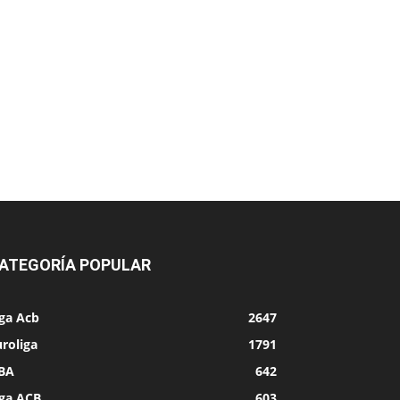
ATEGORÍA POPULAR
iga Acb
2647
roliga
1791
BA
642
iga ACB
603