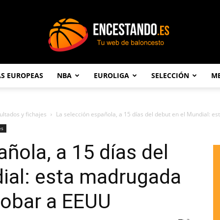
AS EUROPEAS
NBA
EUROLIGA
SELECCIÓN
ME
Encestando.es
ultados y fichajes
La selección española, a 15 días del debut en el Mundial: esta
es
ñola, a 15 días del
dial: esta madrugada
robar a EEUU