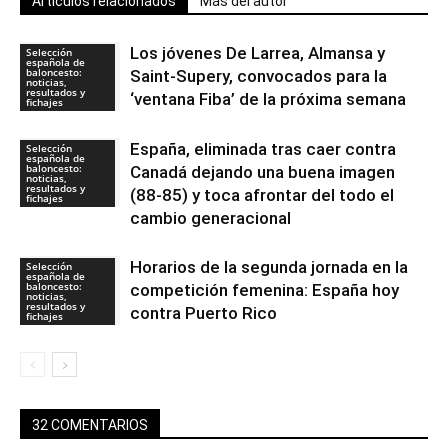
Artículos relacionados
Más del autor
Los jóvenes De Larrea, Almansa y
Selección
española de
baloncesto:
Saint-Supery, convocados para la
noticias,
resultados y
‘ventana Fiba’ de la próxima semana
fichajes
España, eliminada tras caer contra
Selección
española de
baloncesto:
Canadá dejando una buena imagen
noticias,
resultados y
(88-85) y toca afrontar del todo el
fichajes
cambio generacional
Horarios de la segunda jornada en la
Selección
española de
baloncesto:
competición femenina: España hoy
noticias,
resultados y
contra Puerto Rico
fichajes
32 COMENTARIOS