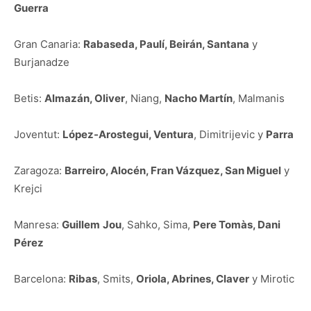
Guerra
Gran Canaria:
Rabaseda, Paulí, Beirán, Santana
y
Burjanadze
Betis:
Almazán, Oliver
, Niang,
Nacho Martín
, Malmanis
Joventut:
López-Arostegui, Ventura
, Dimitrijevic y
Parra
Zaragoza:
Barreiro, Alocén, Fran Vázquez, San Miguel
y
Krejci
Manresa:
Guillem
Jou
, Sahko, Sima,
Pere Tomàs, Dani
Pérez
Barcelona:
Ribas
, Smits,
Oriola, Abrines, Claver
y Mirotic