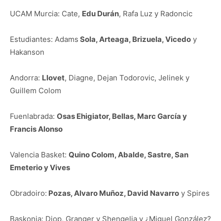
UCAM Murcia: Cate,
Edu Durán
, Rafa Luz y Radoncic
Estudiantes: Adams
Sola, Arteaga, Brizuela, Vicedo
y
Hakanson
Andorra:
Llovet
, Diagne, Dejan Todorovic, Jelinek y
Guillem Colom
Fuenlabrada:
Osas Ehigiator, Bellas, Marc García y
Francis Alonso
Valencia Basket:
Quino Colom, Abalde, Sastre, San
Emeterio y Vives
Obradoiro:
Pozas, Alvaro Muñoz, David Navarro
y Spires
Baskonia: Diop, Granger y Shengelia y ¿Miguel González?