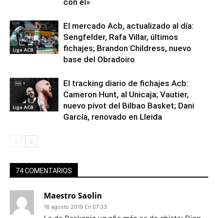
con él»
El mercado Acb, actualizado al día:
Sengfelder, Rafa Villar, últimos
fichajes; Brandon Childress, nuevo
Liga ACB
base del Obradoiro
El tracking diario de fichajes Acb:
Cameron Hunt, al Unicaja; Vautier,
nuevo pívot del Bilbao Basket; Dani
Liga ACB
García, renovado en Lleida
74 COMENTARIOS
Maestro Saolin
16 agosto 2019 En 07:33