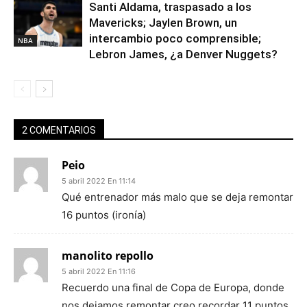
Santi Aldama, traspasado a los
Mavericks; Jaylen Brown, un
intercambio poco comprensible;
NBA
Lebron James, ¿a Denver Nuggets?
2 COMENTARIOS
Peio
5 abril 2022 En 11:14
Qué entrenador más malo que se deja remontar
16 puntos (ironía)
manolito repollo
5 abril 2022 En 11:16
Recuerdo una final de Copa de Europa, donde
nos dejamos remontar creo recordar 11 puntos.