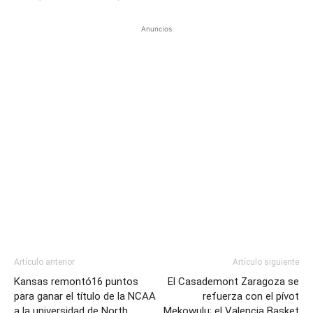
Anuncios
Artículo anterior
Artículo siguiente
Kansas remontó16 puntos
El Casademont Zaragoza se
para ganar el título de la NCAA
refuerza con el pívot
a la universidad de North
Mekowulu; el Valencia Basket