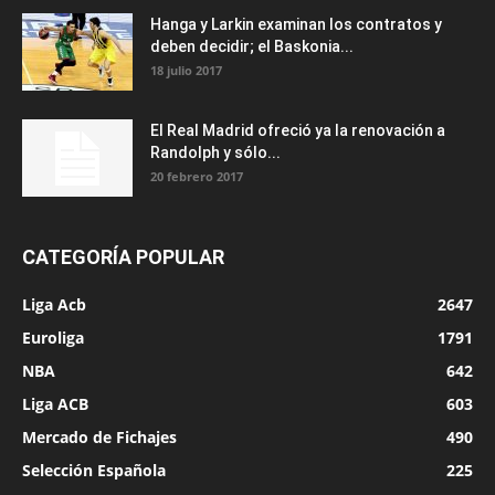
Hanga y Larkin examinan los contratos y
deben decidir; el Baskonia...
18 julio 2017
El Real Madrid ofreció ya la renovación a
Randolph y sólo...
20 febrero 2017
CATEGORÍA POPULAR
Liga Acb
2647
Euroliga
1791
NBA
642
Liga ACB
603
Mercado de Fichajes
490
Selección Española
225