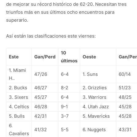
de mejorar su récord histórico de 62-20. Necesitan tres
triunfos más en sus últimos ocho encuentros para
superarlo.
Así están las clasificaciones este viernes:
10
Este
Gan/Perd
Oeste
Gan/Pe
últimos
1. Miami
47/26
6-4
1. Suns
60/14
H..
2. Bucks
46/27
8-2
2. Grizzlies
51/23
3. Sixers
45/27
6-4
3. Warriors
48/25
4. Celtics
46/28
9-1
4. Utah Jazz
45/28
5. Bulls
42/31
3-7
5. Mavericks
45/28
6.
41/32
5-5
6. Nuggets
43/31
Cavaliers