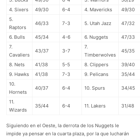
4. Sixers
49/30
6-4
4. Mavericks
49/30
5.
46/33
7-3
5. Utah Jazz
47/32
Raptors
6. Bulls
45/34
4-6
6. Nuggets
47/33
7.
7.
43/37
3-7
45/35
Cavaliers
Timberwolves
8. Nets
41/38
5-5
8. Clippers
39/40
9. Hawks
41/38
7-3
9. Pelicans
35/44
10.
40/37
6-4
10. Spurs
34/45
Hornets
11.
35/44
6-4
11. Lakers
31/48
Wizards
Siguiendo en el Oeste, la derrota de los Nuggets le
impide ya pensar en la cuarta plaza, por la que lucharán