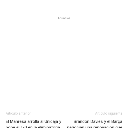
Anuncios
Artículo anterior
Artículo siguiente
El Manresa arrolla al Unicaja y
Brandon Davies y el Barça
pone el 1-0 en la eliminatoria
negocian una renovación que