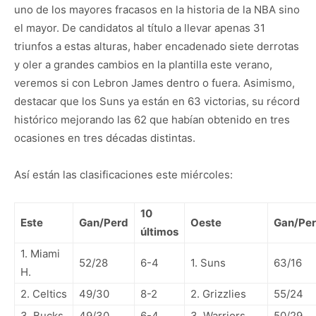
uno de los mayores fracasos en la historia de la NBA sino
el mayor. De candidatos al título a llevar apenas 31
triunfos a estas alturas, haber encadenado siete derrotas
y oler a grandes cambios en la plantilla este verano,
veremos si con Lebron James dentro o fuera. Asimismo,
destacar que los Suns ya están en 63 victorias, su récord
histórico mejorando las 62 que habían obtenido en tres
ocasiones en tres décadas distintas.
Así están las clasificaciones este miércoles:
10
Este
Gan/Perd
Oeste
Gan/Pe
últimos
1. Miami
52/28
6-4
1. Suns
63/16
H.
2. Celtics
49/30
8-2
2. Grizzlies
55/24
3. Bucks
49/30
6-4
3. Warriors
50/29