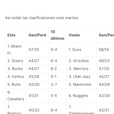
Así están las clasificaciones este martes:
10
Este
Gan/Perd
Oeste
Gan/Pe
últimos
1. Miami
47/25
6-4
1. Suns
58/14
H..
2. Sixers
44/27
6-4
2. Grizzlies
49/23
3. Bucks
44/27
8-2
3. Warriors
47/25
4. Celtics
45/28
9-1
4. Utah Jazz
45/27
5. Bulls
42/30
3-7
5. Mavericks
44/28
6.
41/31
5-5
6. Nuggets
43/30
Cavaliers
7.
7.
40/32
6-4
42/31
Raptors
Timberwolves