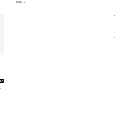
para...
42
n