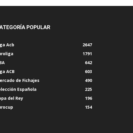
ATEGORÍA POPULAR
iga Acb
2647
uroliga
1791
BA
642
iga ACB
603
ercado de Fichajes
490
elección Española
225
opa del Rey
196
urocup
154