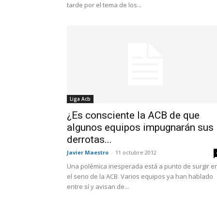
tarde por el tema de los...
Liga Acb
¿Es consciente la ACB de que
algunos equipos impugnarán sus
derrotas...
Javier Maestro
-
11 octubre 2012
Una polémica inesperada está a punto de surgir e
el seno de la ACB. Varios equipos ya han hablado
entre sí y avisan de...