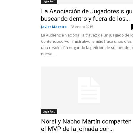
Liga Acb
La Asociación de Jugadores sigu
buscando dentro y fuera de los...
Javier Maestro
-
28 enero 2015
La Audiencia Nacional, a travéz de un juzgado de l
Contencioso-Administrativo, emitió hace unos días
una resolución negando la petición de suspender 
nuevo...
Liga Acb
Norel y Nacho Martín comparten
el MVP de la jornada con...