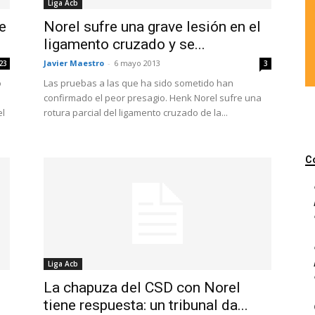
Liga Acb
e
Norel sufre una grave lesión en el
ligamento cruzado y se...
Javier Maestro
-
6 mayo 2013
23
3
o
Las pruebas a las que ha sido sometido han
confirmado el peor presagio. Henk Norel sufre una
el
rotura parcial del ligamento cruzado de la...
C
Liga Acb
La chapuza del CSD con Norel
tiene respuesta: un tribunal da...