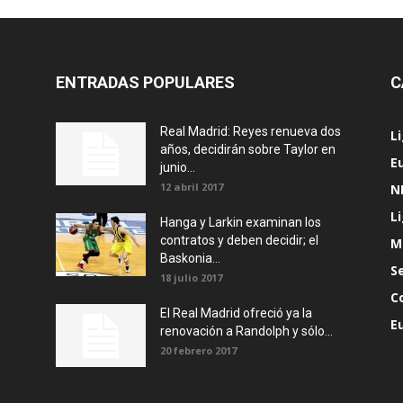
ENTRADAS POPULARES
C
Real Madrid: Reyes renueva dos
L
años, decidirán sobre Taylor en
E
junio...
12 abril 2017
N
L
Hanga y Larkin examinan los
contratos y deben decidir; el
M
Baskonia...
S
18 julio 2017
C
El Real Madrid ofreció ya la
E
renovación a Randolph y sólo...
20 febrero 2017