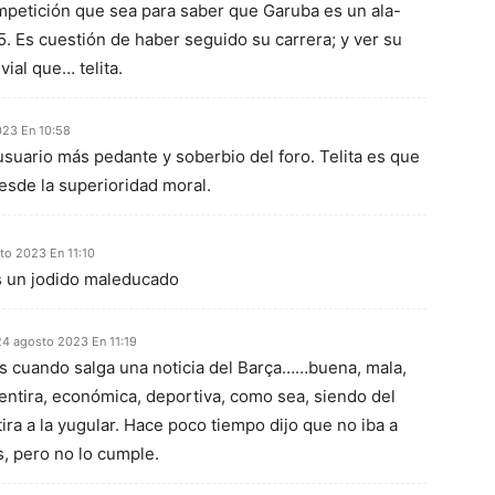
ompetición que sea para saber que Garuba es un ala-
5. Es cuestión de haber seguido su carrera; y ver su
vial que… telita.
023 En 10:58
usuario más pedante y soberbio del foro. Telita es que
esde la superioridad moral.
to 2023 En 11:10
s un jodido maleducado
24 agosto 2023 En 11:19
s cuando salga una noticia del Barça……buena, mala,
entira, económica, deportiva, como sea, siendo del
tira a la yugular. Hace poco tiempo dijo que no iba a
, pero no lo cumple.