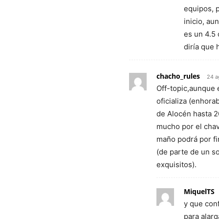
equipos, 
inicio, a
es un 4.5
diría que 
chacho_rules
24 a
Off-topic,aunque e
oficializa (enhor
de Alocén hasta 2
mucho por el chava
maño podrá por fi
(de parte de un 
exquisitos).
MiquelTS
y que con
para alarg