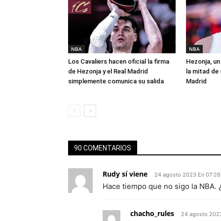
NBA
NBA
Los Cavaliers hacen oficial la firma
Hezonja, un 
de Hezonja y el Real Madrid
la mitad de 
simplemente comunica su salida
Madrid
90 COMENTARIOS
Rudy sí viene
24 agosto 2023 En 07:26
Hace tiempo que no sigo la NBA. 
chacho_rules
24 agosto 202