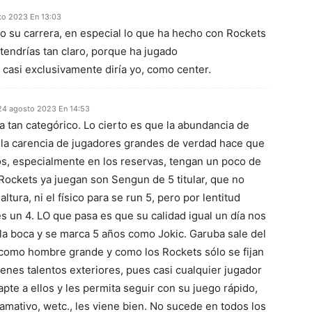
to 2023 En 13:03
do su carrera, en especial lo que ha hecho con Rockets
 tendrías tan claro, porque ha jugado
 casi exclusivamente diría yo, como center.
24 agosto 2023 En 14:53
a tan categórico. Lo cierto es que la abundancia de
 la carencia de jugadores grandes de verdad hace que
os, especialmente en los reservas, tengan un poco de
Rockets ya juegan son Sengun de 5 titular, que no
 altura, ni el físico para se run 5, pero por lentitud
s un 4. LO que pasa es que su calidad igual un día nos
 la boca y se marca 5 años como Jokic. Garuba sale del
 como hombre grande y como los Rockets sólo se fijan
enes talentos exteriores, pues casi cualquier jugador
pte a ellos y les permita seguir con su juego rápido,
lamativo, wetc., les viene bien. No sucede en todos los