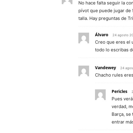
No hace falta seguir la c
pívot que puede jugar de 
talla. Hay preguntas de Tri
Álvaro
24 agosto 2
Creo que eres el 
todo lo escribas d
Vandewey
24 agos
Chacho rules ere
Pericles
Pues verá
verdad, m
Barça, se 
entrar más