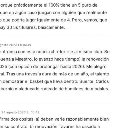
porque prácticamente el 100% tiene un 5 puro de
unque en algún caso juegan con alguien que realmente
 o que podría jugar igualmente de 4. Pero, vamos, que
hay 30 5s titulares, básicamente.
gosto 2023 En 15:38
ntronca con esta noticia al referirse al mismo club. Se
abuena a Maestro, lo avanzó hace tiempo) la renovación
025 (con opción de prolongar hasta 2026). Me alegro
l. Tras una travesía dura de más de un año, el talento
n demostrar el basket que lleva dentro. Suerte, Carlos
soberbio maleducado rodeado de humildes de modales
24 agosto 2023 En 16:42
firma dos cositas: a) deben verle razonablemente bien
ar su contrato; b) renovación Tavares ha pasado a