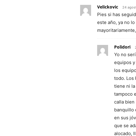
Velickovic
24 agos
Pies si has segui
este año, ya no lo
mayoritariamente,
Polidori
Yo no serí
equipos y
los equip
todo. Los 
tiene ni la
tampoco e
calla bien
banquillo
en sus jóv
que se ada
alocado, l