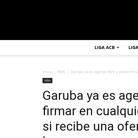
LIGA ACB
LIG
Inicio
NBA
Garuba ya es agente libre y podrá firma
NBA
Garuba ya es age
firmar en cualqu
si recibe una ofe