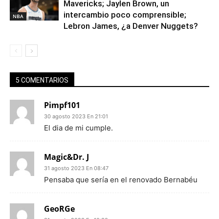
Mavericks; Jaylen Brown, un
intercambio poco comprensible;
NBA
Lebron James, ¿a Denver Nuggets?
5 COMENTARIOS
Pimpf101
30 agosto 2023 En 21:01
El dia de mi cumple.
Magic&Dr. J
31 agosto 2023 En 08:47
Pensaba que sería en el renovado Bernabéu
GeoRGe