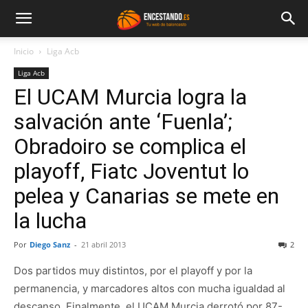
Inicio
Liga Acb
Liga Acb
El UCAM Murcia logra la
salvación ante ‘Fuenla’;
Obradoiro se complica el
playoff, Fiatc Joventut lo
pelea y Canarias se mete en
la lucha
Por
Diego Sanz
-
21 abril 2013
2
Dos partidos muy distintos, por el playoff y por la
permanencia, y marcadores altos con mucha igualdad al
descanso. Finalmente, el UCAM Murcia derrotó por 87-