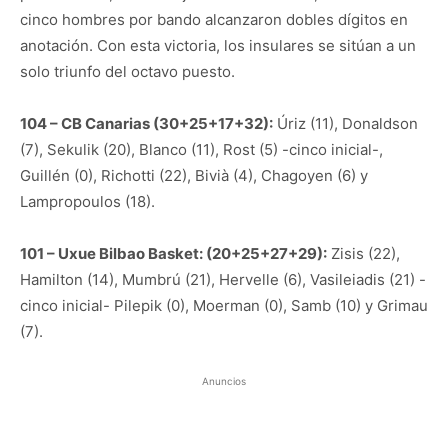
cinco hombres por bando alcanzaron dobles dígitos en
anotación. Con esta victoria, los insulares se sitúan a un
solo triunfo del octavo puesto.
104 – CB Canarias (30+25+17+32):
Úriz (11), Donaldson
(7), Sekulik (20), Blanco (11), Rost (5) -cinco inicial-,
Guillén (0), Richotti (22), Bivià (4), Chagoyen (6) y
Lampropoulos (18).
101 – Uxue Bilbao Basket: (20+25+27+29):
Zisis (22),
Hamilton (14), Mumbrú (21), Hervelle (6), Vasileiadis (21) -
cinco inicial- Pilepik (0), Moerman (0), Samb (10) y Grimau
(7).
Anuncios