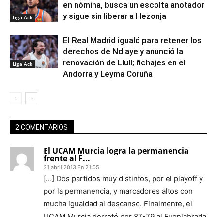
en nómina, busca un escolta anotador
y sigue sin liberar a Hezonja
Liga Acb
El Real Madrid igualó para retener los
derechos de Ndiaye y anunció la
renovación de Llull; fichajes en el
Liga Acb
Andorra y Leyma Coruña
2 COMENTARIOS
El UCAM Murcia logra la permanencia
frente al F...
21 abril 2013 En 21:05
[…] Dos partidos muy distintos, por el playoff y
por la permanencia, y marcadores altos con
mucha igualdad al descanso. Finalmente, el
UCAM Murcia derrotó por 87-79 al Fuenlabrada