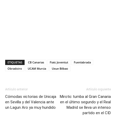
ETIQUETAS
CB Canarias
Fiatc Joventut
Fuenlabrada
Obradoiro
UCAM Murcia
Uxue Bilbao
Artículo anterior
Artículo siguiente
Cómodas victorias de Unicaja
Mirotic tumba al Gran Canaria
en Sevilla y del Valencia ante
en el último segundo y el Real
un Lagun Aro ya muy hundido
Madrid se lleva un intenso
partido en el CID