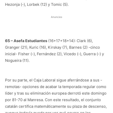
Hezonja (-), Lorbek (12) y Tomic (5).
Anuncios
65 – Asefa Estudiantes
(16+17+18+14): Clark (6),
Granger (21), Kuric (16), Kirskay (7), Barnes (2) -cinco
inicial- Fisher (-), Fernández (2), Vicedo (-), Guerra (-) y
Nogueira (11).
Por su parte, el Caja Laboral sigue aferrándose a sus -
remotas- opciones de acabar la temporada regular como
líder y tras su eliminación europea derrotó este domingo
por 81-70 al Manresa. Con este resultado, el conjunto
catalán certifica matemáticamente su plaza de descenso,
aunque todavía queda por ver qué ocurre en los