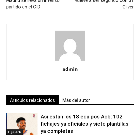
Madrid se lleva un intenso
vuelve a ser segundo con 31
partido en el CID
Oliver
admin
Artículos relacionados
Más del autor
Así están los 18 equipos Acb: 102
fichajes ya oficiales y siete plantillas
ya completas
Liga Acb