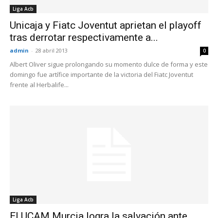
Liga Acb
Unicaja y Fiatc Joventut aprietan el playoff
tras derrotar respectivamente a...
admin
-
28 abril 2013
0
Albert Oliver sigue prolongando su momento dulce de forma y este
domingo fue artífice importante de la victoria del Fiatc Joventut
frente al Herbalife...
Liga Acb
El UCAM Murcia logra la salvación ante