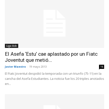
Liga Acb
El Asefa ‘Estu’ cae aplastado por un Fiatc
Joventut que metió...
Javier Maestro
-
19 mayo 2013
16
El Fiatc Joventut despidió la temporada con un triunfo (75-11) en la
cancha del Asefa Estudiantes. La noticia fue los 20 triples anotados
en...