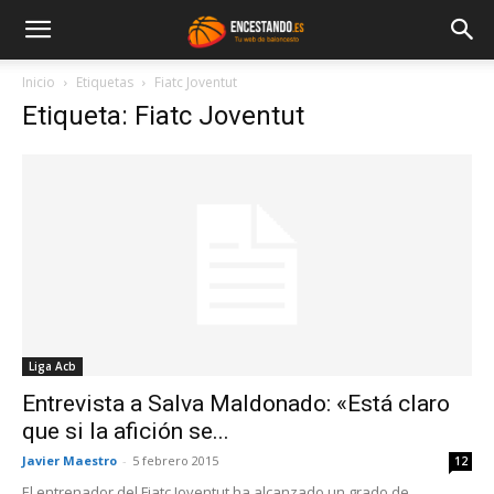
Inicio
Etiquetas
Fiatc Joventut
Etiqueta: Fiatc Joventut
Liga Acb
Entrevista a Salva Maldonado: «Está claro
que si la afición se...
Javier Maestro
-
5 febrero 2015
12
El entrenador del Fiatc Joventut ha alcanzado un grado de