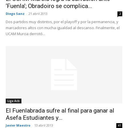
‘Fuenla’; Obradoiro se complica...
Diego Sanz
-
21 abril 2013
2
Dos partidos muy distintos, por el playoff y por la permanencia, y
marcadores altos con mucha igualdad al descanso. Finalmente, el
UCAM Murcia derrotó...
Liga Acb
El Fuenlabrada sufre al final para ganar al
Asefa Estudiantes y...
Javier Maestro
-
13 abril 2013
41