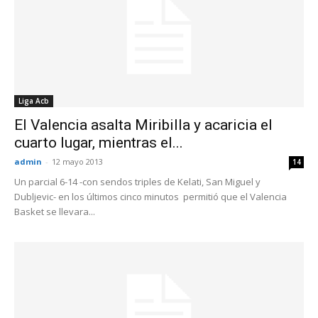
Liga Acb
El Valencia asalta Miribilla y acaricia el
cuarto lugar, mientras el...
admin
-
12 mayo 2013
14
Un parcial 6-14 -con sendos triples de Kelati, San Miguel y
Dubljevic- en los últimos cinco minutos permitió que el Valencia
Basket se llevara...