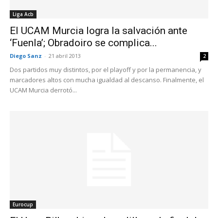
Liga Acb
El UCAM Murcia logra la salvación ante
‘Fuenla’; Obradoiro se complica...
Diego Sanz
-
21 abril 2013
2
Dos partidos muy distintos, por el playoff y por la permanencia, y
marcadores altos con mucha igualdad al descanso. Finalmente, el
UCAM Murcia derrotó...
Eurocup