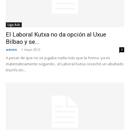
Liga Acb
El Laboral Kutxa no da opción al Uxue
Bilbao y se...
admin
-
1 mayo 2013
3
A pesar de que no se jugaba nada más que la honra -ya es
matemáticamente segundo-, el Laboral Kutxa cosechó un abultado
triunfo en...