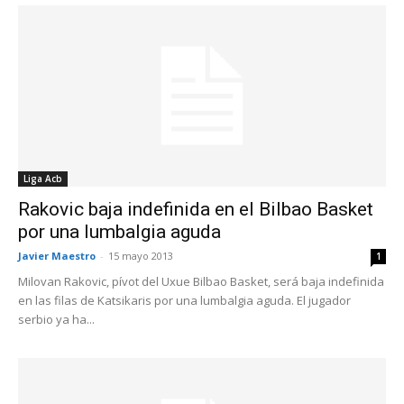
Liga Acb
Rakovic baja indefinida en el Bilbao Basket
por una lumbalgia aguda
Javier Maestro
-
15 mayo 2013
1
Milovan Rakovic, pívot del Uxue Bilbao Basket, será baja indefinida
en las filas de Katsikaris por una lumbalgia aguda. El jugador
serbio ya ha...