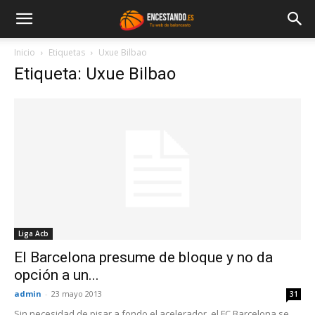
Inicio
Etiquetas
Uxue Bilbao
Etiqueta: Uxue Bilbao
Liga Acb
El Barcelona presume de bloque y no da
opción a un...
admin
-
23 mayo 2013
31
Sin necesidad de pisar a fondo el acelerador, el FC Barcelona se