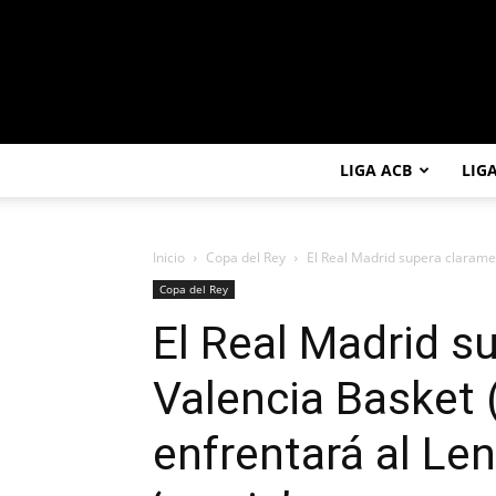
LIGA ACB
LIG
Inicio
Copa del Rey
El Real Madrid supera claramen
Copa del Rey
El Real Madrid s
Valencia Basket 
enfrentará al Le