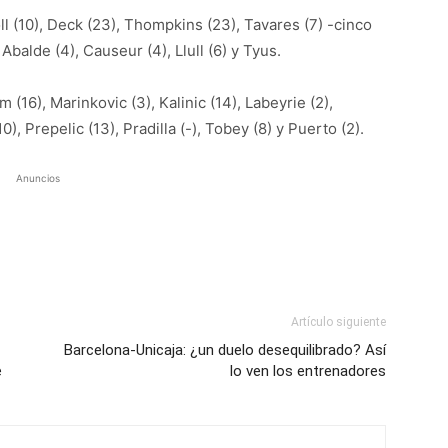
ll (10), Deck (23), Thompkins (23), Tavares (7) -cinco
, Abalde (4), Causeur (4), Llull (6) y Tyus.
(16), Marinkovic (3), Kalinic (14), Labeyrie (2),
), Prepelic (13), Pradilla (-), Tobey (8) y Puerto (2).
Anuncios
Artículo siguiente
Barcelona-Unicaja: ¿un duelo desequilibrado? Así
e
lo ven los entrenadores