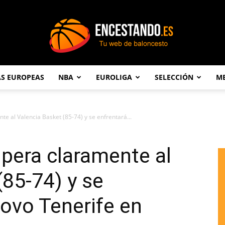
AS EUROPEAS
NBA
EUROLIGA
SELECCIÓN
ME
Encestando.es
te al Valencia Basket (85-74) y se enfrentará...
upera claramente al
(85-74) y se
novo Tenerife en