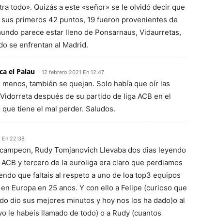
tra todo». Quizás a este «señor» se le olvidó decir que
e sus primeros 42 puntos, 19 fueron provenientes de
 mundo parece estar lleno de Ponsarnaus, Vidaurretas,
do se enfrentan al Madrid.
ca el Palau
12 febrero 2021 En 12:47
l menos, también se quejan. Solo había que oír las
 Vidorreta después de su partido de liga ACB en el
lo que tiene el mal perder. Saludos.
1 En 22:38
 campeon, Rudy Tomjanovich Llevaba dos dias leyendo
la ACB y tercero de la euroliga era claro que perdiamos
ndo que faltais al respeto a uno de loa top3 equipos
 en Europa en 25 anos. Y con ello a Felipe (curioso que
do dio sus mejores minutos y hoy nos los ha dado)o al
 yo le habeis llamado de todo) o a Rudy (cuantos