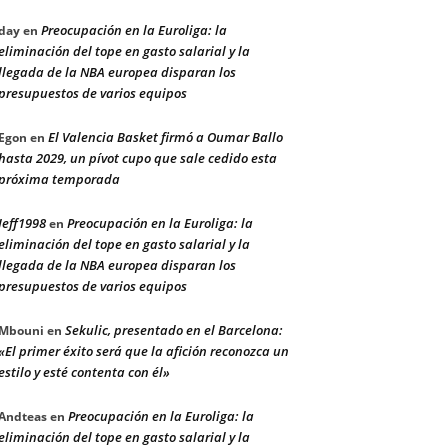
Preocupación en la Euroliga: la
day
en
eliminación del tope en gasto salarial y la
llegada de la NBA europea disparan los
presupuestos de varios equipos
El Valencia Basket firmó a Oumar Ballo
Egon
en
hasta 2029, un pívot cupo que sale cedido esta
próxima temporada
Jeff1998
Preocupación en la Euroliga: la
en
eliminación del tope en gasto salarial y la
llegada de la NBA europea disparan los
presupuestos de varios equipos
Sekulic, presentado en el Barcelona:
Mbouni
en
«El primer éxito será que la afición reconozca un
estilo y esté contenta con él»
Preocupación en la Euroliga: la
Andteas
en
eliminación del tope en gasto salarial y la