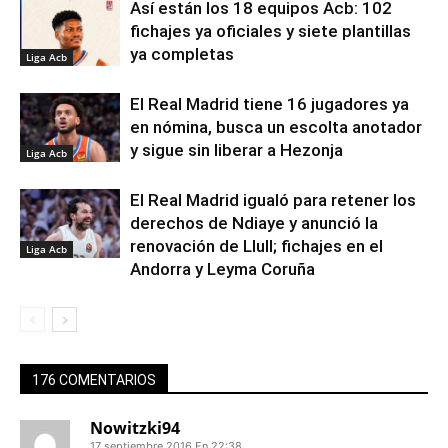
Así están los 18 equipos Acb: 102
fichajes ya oficiales y siete plantillas
ya completas
Liga Acb
El Real Madrid tiene 16 jugadores ya
en nómina, busca un escolta anotador
y sigue sin liberar a Hezonja
Liga Acb
El Real Madrid igualó para retener los
derechos de Ndiaye y anunció la
renovación de Llull; fichajes en el
Liga Acb
Andorra y Leyma Coruña
176 COMENTARIOS
Nowitzki94
17 septiembre 2016 En 22:38