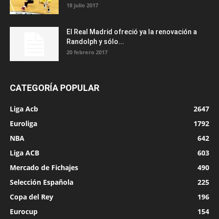
18 julio 2017
El Real Madrid ofreció ya la renovación a
Randolph y sólo...
20 febrero 2017
CATEGORÍA POPULAR
Liga Acb
2647
Euroliga
1792
NBA
642
Liga ACB
603
Mercado de Fichajes
490
Selección Española
225
Copa del Rey
196
Eurocup
154