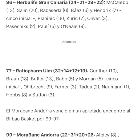
96 – Herbalife Gran Canaria (24+21+29+22):
McCalebb
(13), Salin (20), Rabaseda (6), Báez (6) y Hendrix (7) -
cinco inicial -, Planinic (18), Kuric (7), Oliver (3),
Pasecniks (2), Paulí (5) y O’Neale (9).
Anuncios
77 – Ratiopharm Ulm (32+14+12+19):
Günther (10),
Braun (18), Butler (13), Babb (5) y Morgan (5) -cinco
inicial-, Ohlbrecht (9), Ferner (3), Tadda (2), Neumann (1),
Hobbs (8) y Sutton (3).
El Morabanc Andorra venció en un apretado encuentro al
Bilbao Basket por 99-97:
99 – MoraBanc Andorra (22+31+20+26:
Albicy (8) ,