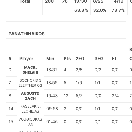
Total
200
76
19/30
8/25
14/19
63.3%
32.0%
73.7%
PANATHINAIKOS
R
#
Player
Min
Pts
2FG
3FG
FT
MACK,
0
16:37
4
2/5
0/3
0/0
0
SHELVIN
BOCHORIDIS
7
18:55
5
1/6
1/1
0/0
1
ELEFTHERIOS
AUGUSTE,
8
16:43
13
5/7
0/0
3/4
2
ZACH
KASELAKIS,
14
09:58
3
0/0
1/1
0/0
0
LEONIDAS
VOUGIOUKAS
15
01:46
0
0/0
0/1
0/0
0
IAN