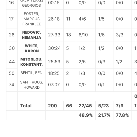
KALAITZAKIS
16
00:15
0
0/0
0/0
0/0
0
GEORGIOS
FOSTER,
17
26:18
11
4/6
1/5
0/0
0
MARCUS
FRANKLEE
NEDOVIC,
26
27:33
18
6/10
1/6
3/3
0
NEMANJA
WHITE,
30
30:24
5
1/2
1/2
0/0
1
AARON
MITOGLOU,
44
25:59
5
2/6
0/3
1/2
KONSTANT.
50
BENTIL, BEN
18:25
2
1/3
0/0
0/0
SANT-ROOS,
74
07:07
0
0/0
0/1
0/0
0
HOWARD
Total
200
66
22/45
5/23
7/9
1
48.9%
21.7%
77.8%