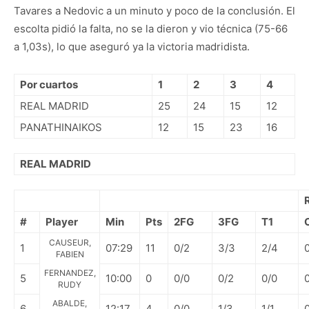
Tavares a Nedovic a un minuto y poco de la conclusión. El
escolta pidió la falta, no se la dieron y vio técnica (75-66
a 1,03s), lo que aseguró ya la victoria madridista.
Por cuartos
1
2
3
4
REAL MADRID
25
24
15
12
PANATHINAIKOS
12
15
23
16
REAL MADRID
#
Player
Min
Pts
2FG
3FG
T1
CAUSEUR,
1
07:29
11
0/2
3/3
2/4
FABIEN
FERNANDEZ,
5
10:00
0
0/0
0/2
0/0
RUDY
ABALDE,
6
12:17
4
0/0
1/3
1/1