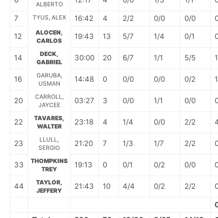
ALBERTO
7
TYUS, ALEX
16:42
4
2/2
0/0
0/0
ALOCEN,
12
19:43
13
5/7
1/4
0/1
CARLOS
DECK,
14
30:00
20
6/7
1/1
5/5
1
GABRIEL
GARUBA,
16
14:48
0
0/0
0/0
0/2
1
USMAN
CARROLL,
20
03:27
3
0/0
1/1
0/0
JAYCEE
TAVARES,
22
23:18
4
1/4
0/0
2/2
WALTER
LLULL,
23
21:20
7
1/3
1/7
2/2
SERGIO
THOMPKINS
33
19:13
0
0/1
0/2
0/0
TREY
TAYLOR,
44
21:43
10
4/4
0/2
2/2
JEFFERY