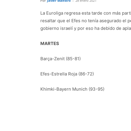
Por
Javier Maestro
-
28 enero 2021
La Euroliga regresa esta tarde con más part
resaltar que el Efes no tenía asegurado el p
gobierno israelí y por eso ha debido de apl
MARTES
Barça-Zenit (85-81)
Efes-Estrella Roja (86-72)
Khimki-Bayern Munich (93-95)