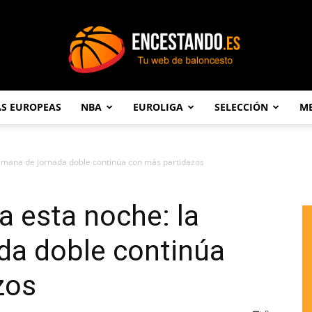
AS EUROPEAS
NBA
EUROLIGA
SELECCIÓN
ME
Encestando.es
emana de jornada doble continúa con más partidazos
 esta noche: la
da doble continúa
zos