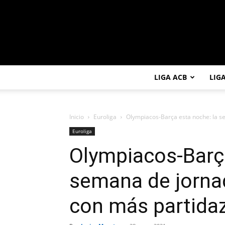
LIGA ACB
LIG
Inicio
Euroliga
Olympiacos-Barça esta noche: la s
Euroliga
Olympiacos-Barça
semana de jorna
con más partida