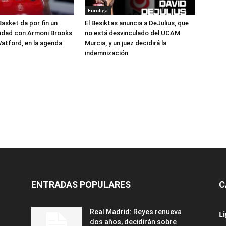
Euroliga
Basket da por fin un
El Besiktas anuncia a DeJulius, que
lidad con Armoni Brooks
no está desvinculado del UCAM
atford, en la agenda
Murcia, y un juez decidirá la
indemnización
ENTRADAS POPULARES
C
Real Madrid: Reyes renueva
L
dos años, decidirán sobre