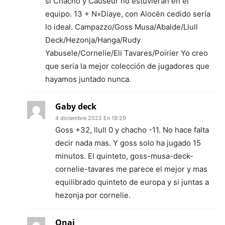
si Chacho y Causeur no estuvieran en el
equipo. 13 + N»Diaye, con Alocén cedido sería
lo ideal. Campazzo/Goss Musa/Abalde/Llull
Deck/Hezonja/Hanga/Rudy
Yabusele/Cornelie/Eli Tavares/Poirier Yo creo
que seria la mejor colección de jugadores que
hayamos juntado nunca.
Gaby deck
4 diciembre 2022 En 19:29
Goss +32, llull 0 y chacho -11. No hace falta
decir nada mas. Y goss solo ha jugado 15
minutos. El quinteto, goss-musa-deck-
cornelie-tavares me parece el mejor y mas
equilibrado quinteto de europa y si juntas a
hezonja por cornelie.
Onaj