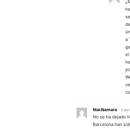
¿M
he
se
de
ún
a 
ga
el
ha
po
We
ve
co
MacNamara
9 abri
No se ha dejado l
Barcelona han sid