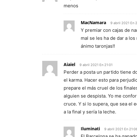
menos
MacNamara
9 abril 2021 En 
Y premiar con cajas de nar
mal se les ha de dar a los
ánimo taronjas!!
Aiaiel
9 abril 2021 En 21:01
Perder a posta un partido tiene do
el karma. Hacer esto para perjudic
prepare el más cruel de los finales
alguien se despista. Yo me conform
cruce. Y si lo supera, que sea el 
a la final y sería la leche.
Iluminati
9 abril 2021 En 21:0
El Barcelona se ha ganado