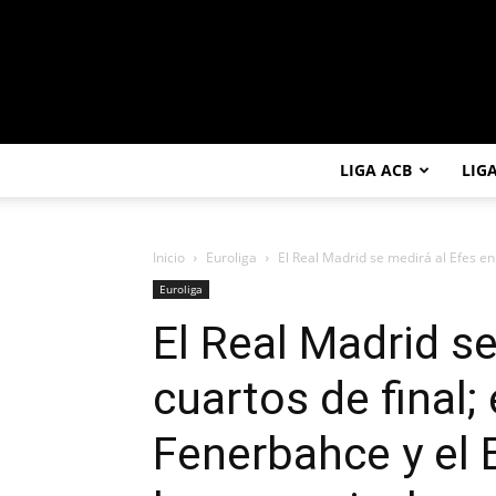
LIGA ACB
LIG
Inicio
Euroliga
El Real Madrid se medirá al Efes en c
Euroliga
El Real Madrid se
cuartos de final; 
Fenerbahce y el 