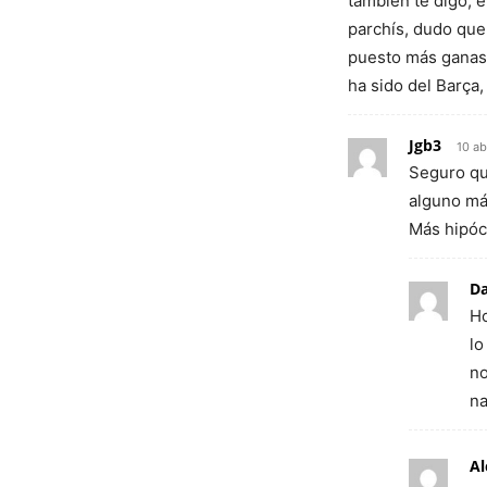
también te digo, e
parchís, dudo que
puesto más ganas e
ha sido del Barça
Jgb3
10 ab
Seguro qu
alguno má
Más hipócr
Da
Ho
lo
no
na
Al