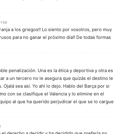
21:58
anja a los griegos!! Lo siento por vosotros, pero muy
 rusos para no ganar el próximo día!! De todas formas
ble penalización. Una es la ética y deportiva y otra es
ar a un tercero no le asegura que quizás el destino le
. Ojalá sea así. Yo ahí lo dejo. Hablo del Barça por si
o con se clasifique el Valencia y lo elimine en el
equipo al que ha querido perjudicar el que se lo cargue
6
 el derecho a decidir y ha decidido que prefería no