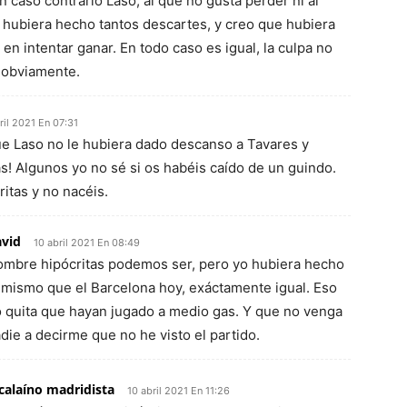
n caso contrario Laso, al que no gusta perder ni al
 hubiera hecho tantos descartes, y creo que hubiera
n intentar ganar. En todo caso es igual, la culpa no
, obviamente.
ril 2021 En 07:31
e Laso no le hubiera dado descanso a Tavares y
s! Algunos yo no sé si os habéis caído de un guindo.
itas y no nacéis.
vid
10 abril 2021 En 08:49
mbre hipócritas podemos ser, pero yo hubiera hecho
 mismo que el Barcelona hoy, exáctamente igual. Eso
 quita que hayan jugado a medio gas. Y que no venga
die a decirme que no he visto el partido.
calaíno madridista
10 abril 2021 En 11:26