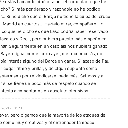
e estás llamando hipócrita por el comentario que he
cho? Si más ponderado y razonable no he podido
r… Si he dicho que el BarÇa no tiene la culpa del cruce
l Madrid en cuartos… Háztelo mirar, compañero. Lo
ico que he dicho es que Laso podría haber reservado
Tavares y Deck, pero hubiera puesto más empeño en
nar. Seguramente en un caso así nos hubiera ganado
 Bayern igualmente, pero ayer, me reconocerás, no
bía interés alguno del Barça en ganar. Si acaso de Pau
r coger ritmo y brillar, y de algún suplente como
stermann por reivindicarse, nada más. Saludos y a
r si se tiene un poco más de respeto cuando se
ntesta a comentarios en absoluto ofensivos
l 2021 En 21:41
levar, pero digamos que la mayoría de los ataques del
o como muy creativos y el entrenador tampoco