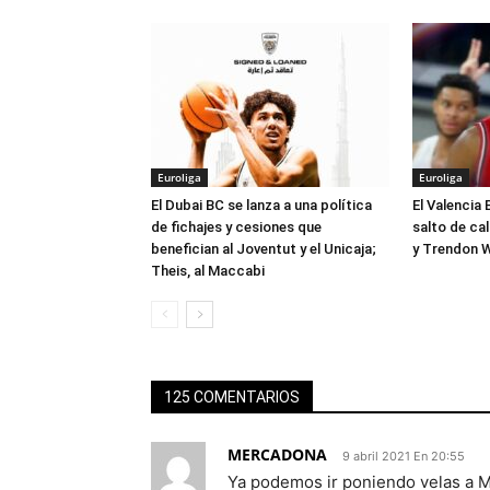
Euroliga
Euroliga
El Dubai BC se lanza a una política
El Valencia 
de fichajes y cesiones que
salto de ca
benefician al Joventut y el Unicaja;
y Trendon W
Theis, al Maccabi
125 COMENTARIOS
MERCADONA
9 abril 2021 En 20:55
Ya podemos ir poniendo velas a M