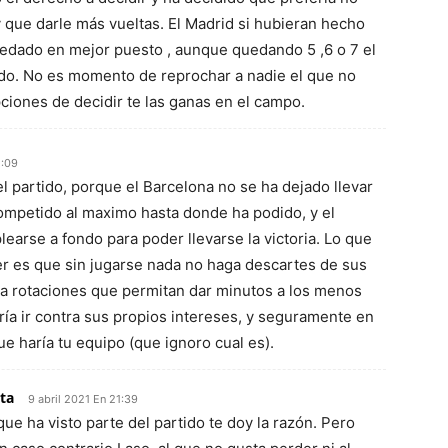
y que darle más vueltas. El Madrid si hubieran hecho
uedado en mejor puesto , aunque quedando 5 ,6 o 7 el
ido. No es momento de reprochar a nadie el que no
pciones de decidir te las ganas en el campo.
1:09
el partido, porque el Barcelona no se ha dejado llevar
mpetido al maximo hasta donde ha podido, y el
earse a fondo para poder llevarse la victoria. Lo que
 es que sin jugarse nada no haga descartes de sus
ga rotaciones que permitan dar minutos a los menos
ría ir contra sus propios intereses, y seguramente en
ue haría tu equipo (que ignoro cual es).
ta
9 abril 2021 En 21:39
e ha visto parte del partido te doy la razón. Pero