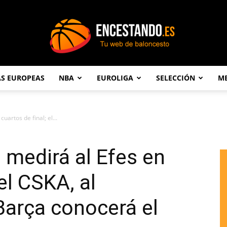
AS EUROPEAS
NBA
EUROLIGA
SELECCIÓN
ME
Encestando.es
uartos de final; el...
 medirá al Efes en
el CSKA, al
Barça conocerá el