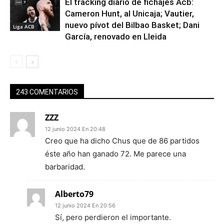
El tracking diario de fichajes Acb:
Cameron Hunt, al Unicaja; Vautier,
nuevo pívot del Bilbao Basket; Dani
Liga ACB
García, renovado en Lleida
243 COMENTARIOS
ZZZ
12 junio 2024 En 20:48
Creo que ha dicho Chus que de 86 partidos
éste año han ganado 72. Me parece una
barbaridad.
Alberto79
12 junio 2024 En 20:56
Sí, pero perdieron el importante.