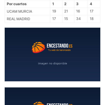
Por cuartos
1
2
3
4
19
21
16
17
UCAM MURCIA
17
15
34
18
REAL MADRID