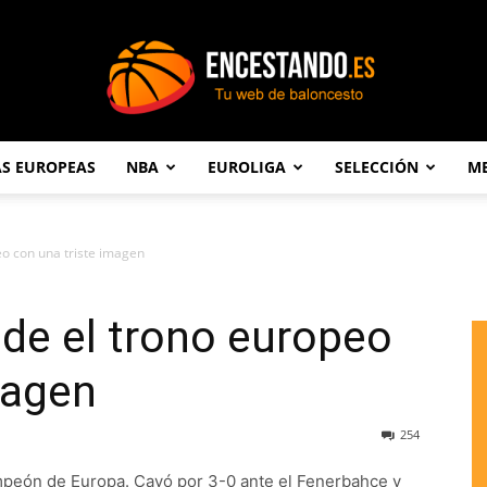
AS EUROPEAS
NBA
EUROLIGA
SELECCIÓN
ME
Encestando.es
eo con una triste imagen
ede el trono europeo
magen
254
ampeón de Europa. Cayó por 3-0 ante el Fenerbahce y