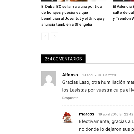
El Dubai BC se lanza a una política
El Valencia 
de fichajes y cesiones que
salto de ca
benefician al Joventut y el Unicaja y
y Trendon W
anuncia también a Shengelia
254 COMENTARIOS
Alfonso
19 abril 2016 En 22:36
Gracias Laso, otra humillación má
los Lasistas por vuestra culpa el 
Respuesta
marcos
19 abril 2016 En 22:42
Efectivamente, gracias a L
no donde lo dejaron sus p