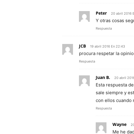
Peter
20 abril 2016 
Y otras cosas se
Respuesta
JCB
19 abril 2016 En 22:43
procura respetar la opini
Respuesta
Juan B.
20 abril 201
Esta respuesta de
sale siempre y es
con ellos cuando 
Respuesta
Wayne
20
Me he dad