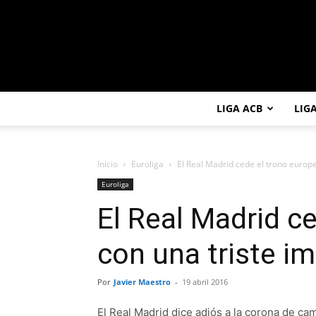
LIGA ACB
LIG
Inicio
Euroliga
El Real Madrid cede el trono europ
Euroliga
El Real Madrid c
con una triste i
Por
Javier Maestro
-
19 abril 2016
El Real Madrid dice adiós a la corona de c