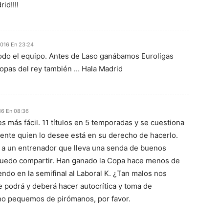
id!!!!
2016 En 23:24
todo el equipo. Antes de Laso ganábamos Euroligas
copas del rey también … Hala Madrid
16 En 08:36
 es más fácil. 11 títulos en 5 temporadas y se cuestiona
ente quien lo desee está en su derecho de hacerlo.
 a un entrenador que lleva una senda de buenos
puedo compartir. Han ganado la Copa hace menos de
ndo en la semifinal al Laboral K. ¿Tan malos nos
 podrá y deberá hacer autocrítica y toma de
no pequemos de pirómanos, por favor.