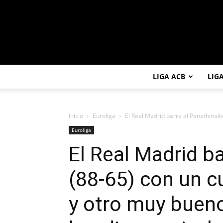
LIGA ACB
LIG
Inicio
Euroliga
El Real Madrid barre al Panathinaikos
Euroliga
El Real Madrid b
(88-65) con un cu
y otro muy bueno,