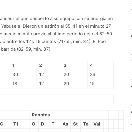
Causeur el que despertó a su equipo con su energía en
Yabusele. Dieron un estirón al 55-41 en el minuto 27,
mo medio minuto previo al último periodo dejó el 62-50.
vió entre los 12 y 16 puntos (71-55, min. 34). El Pao
barrida (82-59, min. 37).
1
2
3
4
30
12
20
26
18
12
20
15
Rebotes
FG
T1
O
D
T
As
St
To
Val