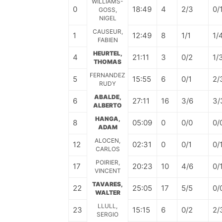
WILLIAMS-
0
18:49
4
2/3
0/
GOSS,
NIGEL
CAUSEUR,
1
12:49
8
1/1
1/
FABIEN
HEURTEL,
4
21:11
3
0/2
1/
THOMAS
FERNANDEZ
5
15:55
6
0/1
2/
RUDY
ABALDE,
6
27:11
16
3/6
3/
ALBERTO
HANGA,
8
05:09
0
0/0
0/
ADAM
ALOCEN,
12
02:31
0
0/1
0/
CARLOS
POIRIER,
17
20:23
10
4/6
0/
VINCENT
TAVARES,
22
25:05
17
5/5
0/
WALTER
LLULL,
23
15:15
6
0/2
2/
SERGIO