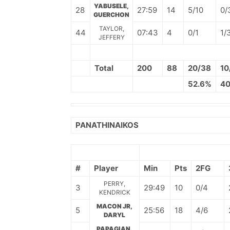
YABUSELE,
28
27:59
14
5/10
0/
GUERCHON
TAYLOR,
44
07:43
4
0/1
1/
JEFFERY
Total
200
88
20/38
10
52.6%
40
PANATHINAIKOS
#
Player
Min
Pts
2FG
PERRY,
3
29:49
10
0/4
KENDRICK
MACON JR,
5
25:56
18
4/6
DARYL
PAPAGIAN.