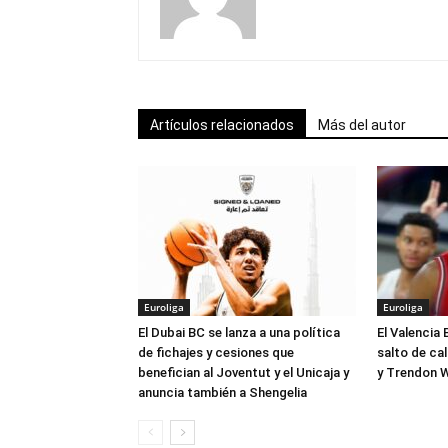
Artículos relacionados
Más del autor
Euroliga
Euroliga
El Dubai BC se lanza a una política
El Valencia 
de fichajes y cesiones que
salto de ca
benefician al Joventut y el Unicaja y
y Trendon W
anuncia también a Shengelia