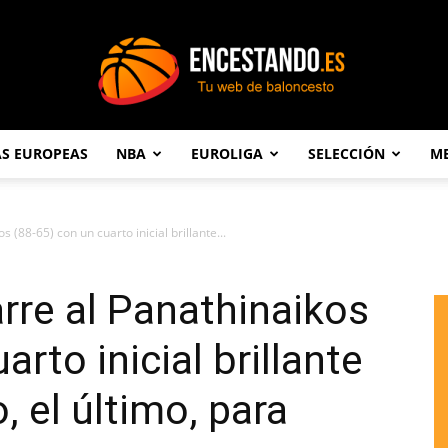
AS EUROPEAS
NBA
EUROLIGA
SELECCIÓN
ME
Encestando.es
 (88-65) con un cuarto inicial brillante...
arre al Panathinaikos
arto inicial brillante
 el último, para