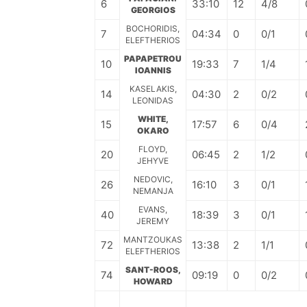
6
33:10
12
4/8
GEORGIOS
BOCHORIDIS,
7
04:34
0
0/1
ELEFTHERIOS
PAPAPETROU
10
19:33
7
1/4
IOANNIS
KASELAKIS,
14
04:30
2
0/2
LEONIDAS
WHITE,
15
17:57
6
0/4
OKARO
FLOYD,
20
06:45
2
1/2
JEHYVE
NEDOVIC,
26
16:10
3
0/1
NEMANJA
EVANS,
40
18:39
3
0/1
JEREMY
MANTZOUKAS
72
13:38
2
1/1
ELEFTHERIOS
SANT-ROOS,
74
09:19
0
0/2
HOWARD