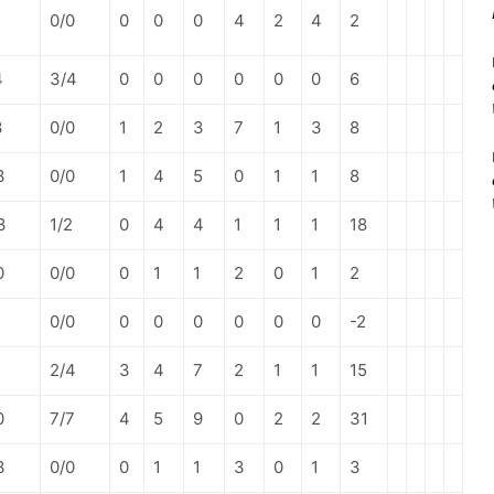
1
0/0
0
0
0
4
2
4
2
4
3/4
0
0
0
0
0
0
6
3
0/0
1
2
3
7
1
3
8
3
0/0
1
4
5
0
1
1
8
3
1/2
0
4
4
1
1
1
18
0
0/0
0
1
1
2
0
1
2
1
0/0
0
0
0
0
0
0
-2
1
2/4
3
4
7
2
1
1
15
0
7/7
4
5
9
0
2
2
31
3
0/0
0
1
1
3
0
1
3